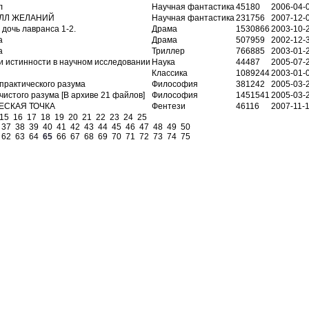
л
Научная фантастика
45180
2006-04-
ЛЛ ЖЕЛАНИЙ
Научная фантастика
231756
2007-12-
 дочь лавранса 1-2.
Драма
1530866
2003-10-
а
Драма
507959
2002-12-
а
Триллер
766885
2003-01-
и истинности в научном исследовании
Наука
44487
2005-07-
Классика
1089244
2003-01-
практического разума
Философия
381242
2005-03-
чистого разума [В архиве 21 файлов]
Философия
1451541
2005-03-
ЕСКАЯ ТОЧКА
Фентези
46116
2007-11-
15
16
17
18
19
20
21
22
23
24
25
37
38
39
40
41
42
43
44
45
46
47
48
49
50
62
63
64
65
66
67
68
69
70
71
72
73
74
75