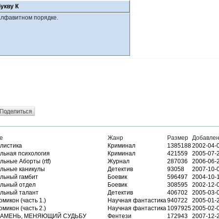
букву К
алфавитном порядке.
е
Жанр
Размер
Добавле
листика
Криминал
1385188
2002-04-
льная психология
Криминал
421559
2005-07-
ьные Аборты (rtf)
Журнал
287036
2006-06-
льные каникулы
Детектив
93058
2007-10-
льный гамбит
Боевик
596497
2004-10-
льный отдел
Боевик
308595
2002-12-
льный талант
Детектив
406702
2005-03-
микон (часть 1.)
Научная фантастика
940722
2005-01-
микон (часть 2.)
Научная фантастика
1097925
2005-02-
 КАМЕНЬ, МЕНЯЮЩИЙ СУДЬБУ
Фентези
172943
2007-12-