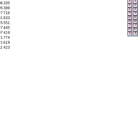
Ф
Ф
06
335
Х
Х
05
389
Ц
Ц
27
716
Ч
Ч
31
633
Ш
Ш
Щ
Щ
25
551
Э
Э
27
445
Ю
Ю
07
419
Я
Я
21
774
21
619
12
423