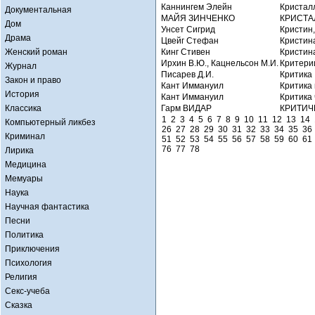
Каннингем Элейн
Кристал
Документальная
МАЙЯ ЗИНЧЕНКО
КРИСТА
Дом
Унсет Сигрид
Кристин,
Драма
Цвейг Стефан
Кристин
Женский роман
Кинг Стивен
Кристин
Ирхин В.Ю., Кацнельсон М.И.
Критери
Журнал
Писарев Д.И.
Критика
Закон и право
Кант Иммануил
Критика 
История
Кант Иммануил
Критика 
Классика
Гарм ВИДАР
КРИТИЧ
1
2
3
4
5
6
7
8
9
10
11
12
13
14
Компьютерный ликбез
26
27
28
29
30
31
32
33
34
35
36
Криминал
51
52
53
54
55
56
57
58
59
60
61
76
77
78
Лирика
Медицина
Мемуары
Наука
Научная фантастика
Песни
Политика
Приключения
Психология
Религия
Секс-учеба
Сказка