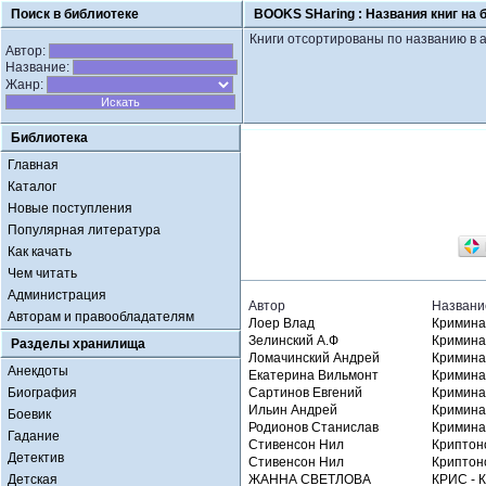
Поиск в библиотеке
BOOKS SHaring :
Названия книг на 
Книги отсортированы по названию в 
Автор:
Название:
Жанр:
Библиотека
Главная
Каталог
Новые поступления
Популярная литература
Как качать
Чем читать
Администрация
Автор
Названи
Авторам и правообладателям
Лоер Влад
Кримина
Зелинский А.Ф
Кримина
Разделы хранилища
Ломачинский Андрей
Криминал
Анекдоты
Екатерина Вильмонт
Кримина
Биография
Сартинов Евгений
Кримина
Ильин Андрей
Кримина
Боевик
Родионов Станислав
Кримина
Гадание
Стивенсон Нил
Криптоно
Детектив
Стивенсон Нил
Криптоно
Детская
ЖАННА СВЕТЛОВА
КРИС -