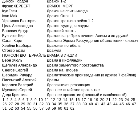
Диксон Гордон
Дракон 1-2
Фрэнк ХЕРБЕРТ
ДРАКОН МОРЯ
Кук Глен
Дракон не спит никогда
Ivan Mak
Дракон Огня - I
Угрюмова Виктория
Дракон третьего рейха 1-2
Цель Александра
Дракон, чудо для лауры
Баневич Артур
Драконий коготь
Булычев Кир
Драконозавр Приключения Алисы и ее друзей
Саган Карл
Драконы Эдема Рассуждения об эволюции человече
Хэмбли Барбара
Драконья погибель
Стокер Брэм
Дракула
ПОНСОН ДЮ ТЕРРАЙЛЬ
ДРАМА В ИНДИИ
Верн Жюль
Драма в Лифляндии
Щеголев Александр
Драма замкнутого пространства
Снегов Сергей
Драма на Ниобее
Шеридан Ричард
Драматические произведения (в архиве 7 файлов)
Писемский Алексей
Драмы
Королев Валерий
Древлянская революция
Мусаниф Сергей
Древнее китайское проклятие
Додд Кристина
Древнее проклятие (грешный и влюбленный)
1
2
3
4
5
6
7
8
9
10
11
12
13
14
15
16
17
18
19
20
21
22
23
24
25
26
27
28
29
30
31
32
33
34
35
36
37
38
39
40
41
42
43
44
45
46
47
51
52
53
54
55
56
57
58
59
60
61
62