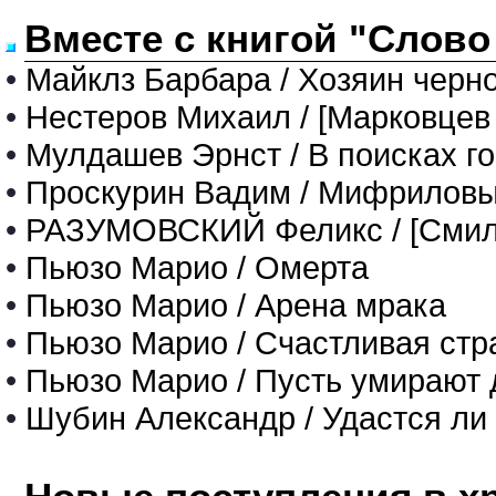
Вместе с книгой "Слово
•
Майклз Барбара / Хозяин черн
•
Нестеров Михаил / [Марковцев
•
Мулдашев Эрнст / В поисках го
•
Проскурин Вадим / Мифриловы
•
РАЗУМОВСКИЙ Феликс / [Смил
•
Пьюзо Марио / Омерта
•
Пьюзо Марио / Арена мрака
•
Пьюзо Марио / Счастливая стр
•
Пьюзо Марио / Пусть умирают 
•
Шубин Александр / Удастся ли