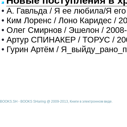
Новые поступления в х
•
А. Гавльда / Я ее любила/Я его
•
Ким Лоренс / Лоно Каридес / 2
•
Олег Смирнов / Эшелон / 2008
•
Артур СПИНАКЕР / ТОРУС / 20
•
Гурин Артём / Я_выйду_рано_п
BOOKS.SH - BOOKS SHaring @ 2009-2013, Книги в электронном виде.