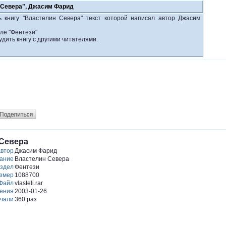
 Севера", Джасим Фарид
ь книгу "Властелин Севера" текст которой написал автор Джасим
ле "Фентези"
удить книгу с другими читателями.
 Севера
втор
Джасим Фарид
ание
Властелин Севера
здел
Фентези
змер
1088700
Файл
vlasteli.rar
ления
2003-01-26
чали
360 раз