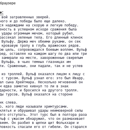
 браузере
е:
 вой затравленных зверей.

ного и до победы было еще далеко.

ся надеждами на скорую и легкую победу.

еность в успешном исходе сражения была

 удары огромным мечом, который рубил,

рассекал зеленые тела. Его длинный клинок

 Вульфу. Держа меч обеими руками, он сек

 кровавую тропу в глубь вражеских рядов.

ою цель, сопровождался боевым воплем. Вульф

ред, оставляя на каждом шагу по два или три

 замирали на месте, завороженные свирепым

 Вульфа, в чьих темных глазницах им

ти. Сраженные, они падали, так и не успев

 из троллей, Вульф оказался лицом к лицу с

 с турсом. Вульф узнал его: это был Иварр,

ал сына Хрейтмара. Несколько мгновений он

м едва заметно кивнул то ли в знак

дарности, и бросился на другого тролля.

ды турсов, Вульф оказался на стороне

к слева.

о, кого люди называли хримтурсами.

клятья и обрушивал удары неимоверной силы

его отступать. Этот турс был в полтора раза

льф с ужасом обнаружил, что он размахивает

вием. Он разбил в щепки щит Фолькхари и

ловкость спасали его от гибели. Он старался
