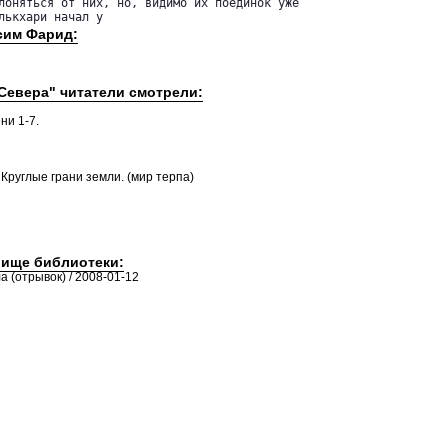
лоняться от них, но, видимо их поединок уже

лькхари начал у
сим Фарид:
 Севера" читатели смотрели:
ни 1-7.
 Круглые грани земли. (мир терпа)
лище библиотеки:
а (отрывок) / 2008-01-12