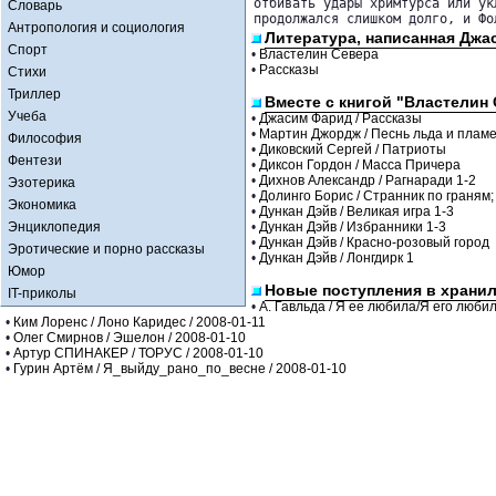
отбивать удары хримтурса или ук
Словарь
продолжался слишком долго, и Фо
Антропология и социология
Литература, написанная Джа
Спорт
•
Властелин Севера
•
Рассказы
Стихи
Триллер
Вместе с книгой "Властелин
Учеба
•
Джасим Фарид / Рассказы
•
Мартин Джордж / Песнь льда и пламе
Философия
•
Диковский Сергей / Патриоты
Фентези
•
Диксон Гордон / Масса Причера
•
Дихнов Александр / Рагнаради 1-2
Эзотерика
•
Долинго Борис / Странник по граням;
Экономика
•
Дункан Дэйв / Великая игра 1-3
Энциклопедия
•
Дункан Дэйв / Избранники 1-3
•
Дункан Дэйв / Красно-розовый город
Эротические и порно рассказы
•
Дункан Дэйв / Лонгдирк 1
Юмор
Новые поступления в храни
IT-приколы
•
А. Гавльда / Я ее любила/Я его любил
•
Ким Лоренс / Лоно Каридес / 2008-01-11
•
Олег Смирнов / Эшелон / 2008-01-10
•
Артур СПИНАКЕР / ТОРУС / 2008-01-10
•
Гурин Артём / Я_выйду_рано_по_весне / 2008-01-10