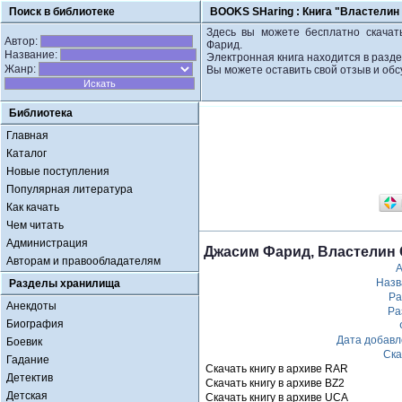
Поиск в библиотеке
BOOKS SHaring :
Книга "Властелин
Здесь вы можете бесплатно скачат
Автор:
Фарид.
Название:
Электронная книга находится в разде
Жанр:
Вы можете оставить свой отзыв и обс
Библиотека
Главная
Каталог
Новые поступления
Популярная литература
Как качать
Чем читать
Администрация
Джасим Фарид, Властелин
Авторам и правообладателям
А
Назв
Разделы хранилища
Ра
Анекдоты
Ра
Биография
Дата добав
Боевик
Ска
Гадание
Скачать книгу в архиве RAR
Детектив
Скачать книгу в архиве BZ2
Детская
Скачать книгу в архиве UCA