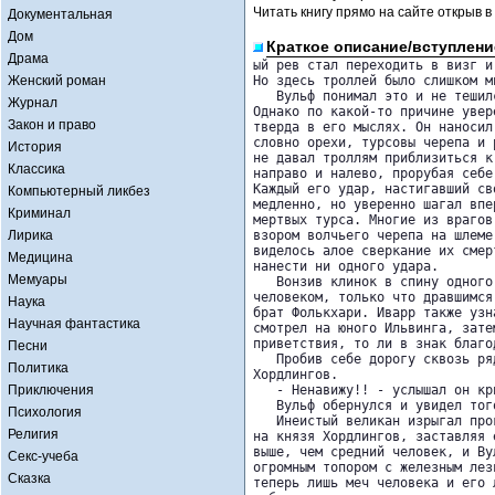
Читать книгу прямо на сайте открыв в
Документальная
Дом
Краткое описание/вступлени
Драма
ый рев стал переходить в визг и
Женский роман
Но здесь троллей было слишком м
   Вульф понимал это и не тешил
Журнал
Однако по какой-то причине увер
Закон и право
тверда в его мыслях. Он наносил
словно орехи, турсовы черепа и 
История
не давал троллям приблизиться к
Классика
направо и налево, прорубая себе
Каждый его удар, настигавший св
Компьютерный ликбез
медленно, но уверенно шагал впе
Криминал
мертвых турса. Многие из врагов
Лирика
взором волчьего черепа на шлеме
виделось алое сверкание их смер
Медицина
нанести ни одного удара.

Мемуары
   Вонзив клинок в спину одного
человеком, только что дравшимся
Наука
брат Фолькхари. Иварр также узн
Научная фантастика
смотрел на юного Ильвинга, зате
приветствия, то ли в знак благо
Песни
   Пробив себе дорогу сквозь ря
Политика
Хордлингов.

Приключения
   - Ненавижу!! - услышал он кри
   Вульф обернулся и увидел тог
Психология
   Инеистый великан изрыгал про
Религия
на князя Хордлингов, заставляя 
выше, чем средний человек, и Ву
Секс-учеба
огромным топором с железным лез
Сказка
теперь лишь меч человека и его 