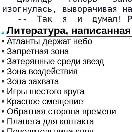
изогнулась, выворачивая на
   --  Так  я  и  думал! 
Литература, написанная
•
Атланты держат небо
•
Запретная зона
•
Затерянные среди звезд
•
Зона воздействия
•
Зона захвата
•
Игры шестого круга
•
Красное смещение
•
Обратная сторона времени
•
Планета для контакта
•
Повелительница снов