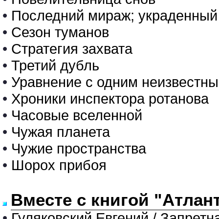
•
Последний мираж; украденный
•
Сезон туманов
•
Стратегия захвата
•
Третий дубль
•
Уравнение с одним неизвестн
•
Хроники инспектора ротанова
•
Часовые вселенной
•
Чужая планета
•
Чужие пространства
•
Шорох прибоя
Вместе с книгой "Атлан
•
Гуляковский Евгений / Запретн