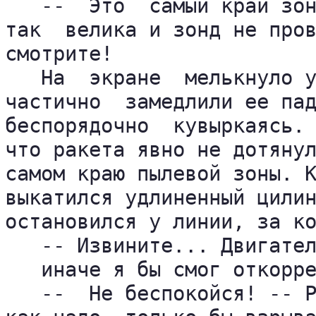
   --  Это  самый край зон
так  велика и зонд не пров
смотрите!

   На  экране  мелькнуло у
частично  замедлили ее пад
беспорядочно  кувыркаясь. 
что ракета явно не дотянул
самом краю пылевой зоны. К
выкатился удлиненный цилин
остановился у линии, за ко
   -- Извините... Двигател
   иначе я бы смог откорре
   --  Не беспокойся! -- Р