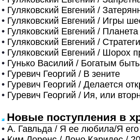
•
Гуляковский Евгений / Затерян
•
Гуляковский Евгений / Игры ше
•
Гуляковский Евгений / Планета
•
Гуляковский Евгений / Стратег
•
Гуляковский Евгений / Шорох 
•
Гунько Василий / Богатым быть
•
Гуревич Георгий / В зените
•
Гуревич Георгий / Делается от
•
Гуревич Георгий / Ия, или вто
Новые поступления в х
•
А. Гавльда / Я ее любила/Я его
•
Ким Лоренс / Лоно Каридес / 2