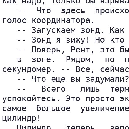
как надо, только бы взрыва
   --  Что  здесь  происхо
голос координатора.

   -- Запускаем зонд. Как 
   -- Зонд я вижу! Но кто 
   -- Поверь, Рент, это бы
   в  зоне.  Рядом,  но  н
секундомер. -- Все, сейчас
   -- Что еще вы задумали?
   --   Всего   лишь  терм
успокойтесь. Это просто эк
самое  большое  увеличение
цилиндр!

   Цилиндр   теперь   запо