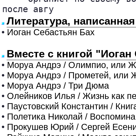
после авгу
Литература, написанная
•
Иоган Себастьян Бах
Вместе с книгой "Иоган
•
Моруа Андрэ / Олимпио, или Ж
•
Моруа Андрэ / Прометей, или 
•
Моруа Андрэ / Три Дюма
•
Олейников Илья / Жизнь как п
•
Паустовский Константин / Книга
•
Полетика Николай / Воспомин
•
Прокушев Юрий / Сергей Есен