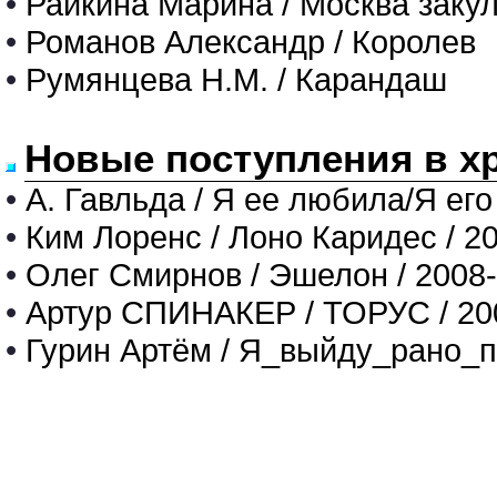
•
Райкина Марина / Москва закул
•
Романов Александр / Королев
•
Румянцева Н.М. / Карандаш
Новые поступления в х
•
А. Гавльда / Я ее любила/Я его
•
Ким Лоренс / Лоно Каридес / 2
•
Олег Смирнов / Эшелон / 2008
•
Артур СПИНАКЕР / ТОРУС / 20
•
Гурин Артём / Я_выйду_рано_п