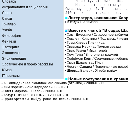
   - Я нахожу, что вы большая п
Словарь
   - Не очень-то я в этом увере
Антропология и социология
была ему родиной. Теперь моя оч
Спорт
Э10 только его точка зрения, но
Литература, написанная Хар
Стихи
•
В садах Шалимара
Триллер
Учеба
Вместе с книгой "В садах Ш
•
Харт Джессика / Сладостное заблуж
Философия
•
Хемлетт Кристина / Под маской неви
Фентези
•
Грэм Хизер / Пленница
•
Хиллард Нерина / Темная звезда
Эзотерика
•
Хилс Темми / Игра теней
Экономика
•
Хоуг Тэми / В погоне за радугой
Энциклопедия
•
Хоффман Кейт / Сраженные любовно
•
Хьюз Шарлотта / Плут
Эротические и порно рассказы
•
Честен Сандра / Повенчанные грозо
Юмор
•
Шервуд Валери / Я тебя найду
IT-приколы
Новые поступления в храни
•
А. Гавльда / Я ее любила/Я его любила (отрывок) / 2008-01-12
•
Ким Лоренс / Лоно Каридес / 2008-01-11
•
Олег Смирнов / Эшелон / 2008-01-10
•
Артур СПИНАКЕР / ТОРУС / 2008-01-10
•
Гурин Артём / Я_выйду_рано_по_весне / 2008-01-10