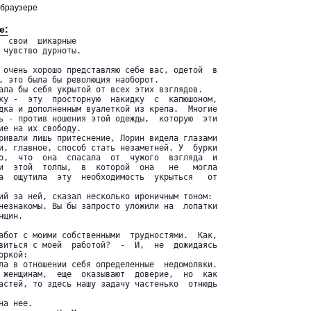
 браузере
е:
  свои  шикарные

 чувство дурноты.

 очень хорошо представляю себе вас, одетой  в

, это была бы революция наоборот.

ала бы себя укрытой от всех этих взглядов.

ку -  эту  просторную  накидку  с  капюшоном,

дка и дополненным вуалеткой из крепа.  Многие

ь - против ношения этой одежды,  которую  эти

ие на их свободу.

ривали лишь притеснение, Лорин видела глазами

и, главное, способ стать незаметней. У  бурки

о,  что  она  спасала  от  чужого  взгляда  и

и  этой  толпы,  в  которой  она   не   могла

а  ощутила  эту  необходимость  укрыться   от

ий за ней, сказал несколько ироничным тоном:

незнакомы. Вы бы запросто уложили на  лопатки

щин.

абот с моими собственными  трудностями.  Как,

виться с моей  работой?  -  И,  не  дожидаясь

ркой:

ла в отношении себя определенные  недомолвки.

 женщинам,  еще  оказывают  доверие,  но  как

астей, то здесь нашу задачу частенько  отнюдь

а нее.
