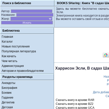
Поиск в библиотеке
BOOKS SHaring :
Книга "В садах Ш
Здесь вы можете бесплатно скачать
Автор:
Эсли.
Название:
Электронная книга находится в разд
Жанр:
Вы можете оставить свой отзыв и обс
Библиотека
Главная
Каталог
Новые поступления
Популярная литература
Как качать
Чем читать
Администрация
Харрисон Эсли, В садах Ш
Авторам и правообладателям
Наз
Разделы хранилища
Р
Анекдоты
Р
Биография
Дата доба
Боевик
Ск
Гадание
Скачать книгу в архиве RAR
Детектив
Скачать книгу в архиве BZ2
Детская
Скачать книгу в архиве UCA