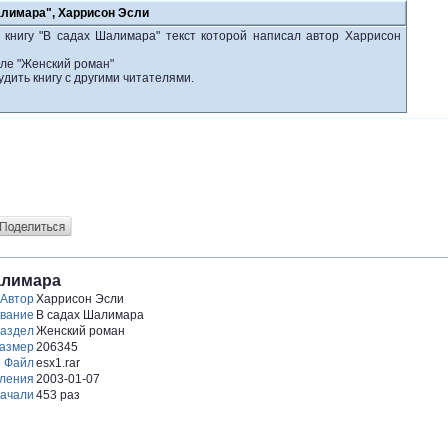
алимара", Харрисон Эсли
 книгу "В садах Шалимара" текст которой написал автор Харрисон
еле "Женский роман"
удить книгу с другими читателями.
алимара
Автор
Харрисон Эсли
вание
В садах Шалимара
аздел
Женский роман
азмер
206345
Файл
esx1.rar
вления
2003-01-07
ачали
453 раз