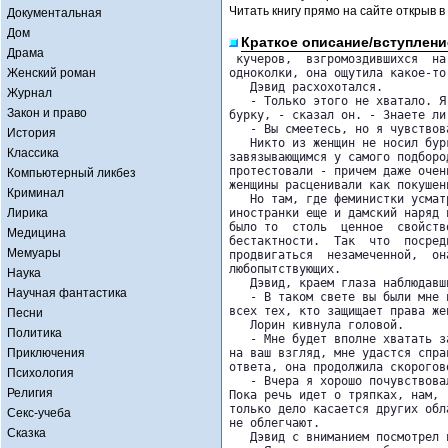
Читать книгу прямо на сайте открыв в
Документальная
Дом
Краткое описание/вступлени
Драма
 кучеров,  взгромоздившихся  на
Женский роман
одноколки, она ощутила какое-то
   Дэвид расхохотался.

Журнал
   - Только этого не хватало. Я
Закон и право
бурку, - сказал он. - Знаете ли
   - Вы смеетесь, но я чувствов
История
   Никто из женщин не носил бур
Классика
завязывающимся у самого подборо
протестовали - причем даже очен
Компьютерный ликбез
женщины расценивали как покушен
Криминал
   Но там, где феминистки усмат
Лирика
иностранки еще и дамский наряд 
было то  столь  ценное  свойств
Медицина
бестактности.  Так  что  посред
Мемуары
продвигаться  незамеченной,  он
любопытствующих.

Наука
   Дэвид, краем глаза наблюдавш
Научная фантастика
   - В таком свете вы были мне 
всех тех, кто защищает права жен
Песни
   Лорин кивнула головой.

Политика
   - Мне будет вполне хватать з
Приключения
на ваш взгляд, мне удастся спра
ответа, она продолжила скорогово
Психология
   - Вчера я хорошо почувствова
Религия
Пока речь идет о тряпках, нам, 
только дело касается других обл
Секс-учеба
не облегчают.

Сказка
   Дэвид с вниманием посмотрел н