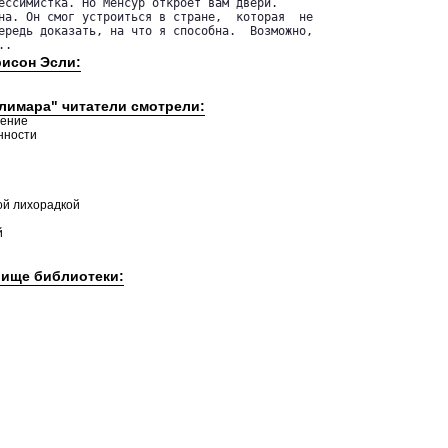
ессимистка. Но Менсур откроет вам двери.

на. Он смог устроиться в стране,  которая  не

ередь доказать, на что я способна.  Возможно,

..
рисон Эсли:
алимара" читатели смотрели:
дение
нности
й лихорадкой
й
лище библиотеки: