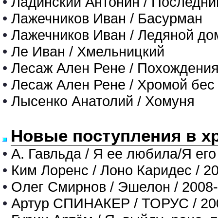
•
Ладинский Антонин / Последн
•
Лажечников Иван / Басурман
•
Лажечников Иван / Ледяной до
•
Ле Иван / Хмельницкий
•
Лесаж Ален Рене / Похождени
•
Лесаж Ален Рене / Хромой бес
•
Лысенко Анатолий / Хомуня
Новые поступления в х
•
А. Гавльда / Я ее любила/Я его
•
Ким Лоренс / Лоно Каридес / 2
•
Олег Смирнов / Эшелон / 2008
•
Артур СПИНАКЕР / ТОРУС / 20