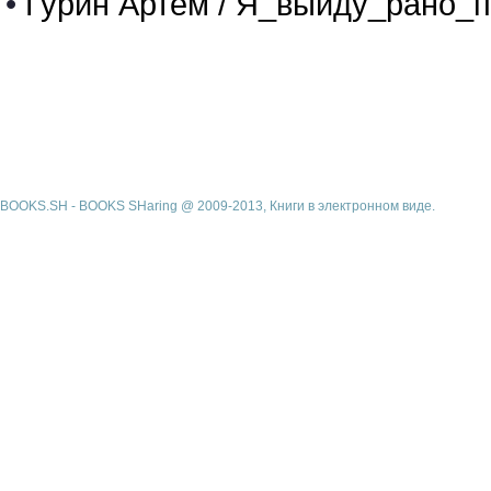
•
Гурин Артём / Я_выйду_рано_п
BOOKS.SH - BOOKS SHaring @ 2009-2013, Книги в электронном виде.