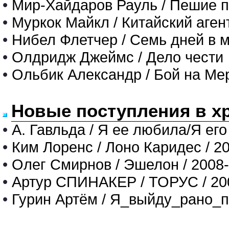
•
Мир-Хайдаров Рауль / Пешие п
•
Муркок Майкл / Китайский аген
•
Нибел Флетчер / Семь дней в 
•
Олдридж Джеймс / Дело чести
•
Ольбик Александр / Бой на Ме
Новые поступления в х
•
А. Гавльда / Я ее любила/Я его
•
Ким Лоренс / Лоно Каридес / 2
•
Олег Смирнов / Эшелон / 2008
•
Артур СПИНАКЕР / ТОРУС / 20
•
Гурин Артём / Я_выйду_рано_п