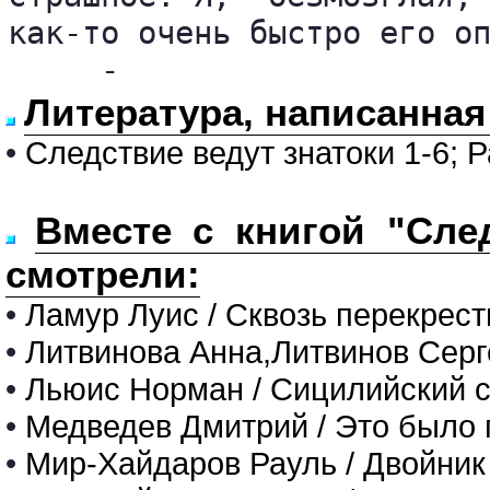
как-то очень быстро его оп
     -
Литература, написанная
•
Следствие ведут знатоки 1-6; 
Вместе с книгой "След
смотрели:
•
Ламур Луис / Сквозь перекрест
•
Литвинова Анна,Литвинов Серге
•
Льюис Норман / Сицилийский 
•
Медведев Дмитрий / Это было 
•
Мир-Хайдаров Рауль / Двойник