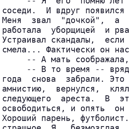
     -- Я  его  помню лет 
соседи.  И вдруг появился 
Меня  звал  "дочкой",  а  
работала  уборщицей  и рва
Устраивал скандалы,  если 
смела... Фактически он нас
     -- А мать соображала,
     -- В то время -- вряд
года  снова  забрали. Это 
амнистию,  вернулся,  клял
следующего  ареста.  В  эт
освободиться, и опять  он 
Хороший парень, футболист.
страшное. Я,  безмозглая, 