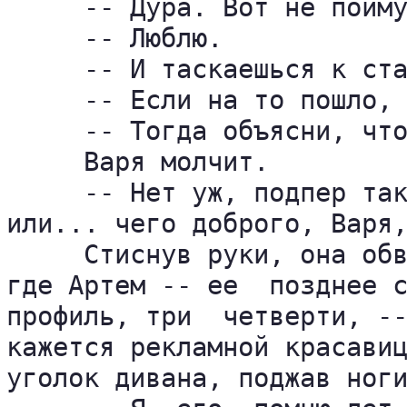
     -- Дура. Вот не пойму
     -- Люблю.

     -- И таскаешься к ста
     -- Если на то пошло, 
     -- Тогда объясни, что
     Варя молчит.

     -- Нет уж, подпер так
или... чего доброго, Варя,
     Стиснув руки, она обв
где Артем -- ее  позднее с
профиль, три  четверти, --
кажется рекламной красавиц
уголок дивана, поджав ноги