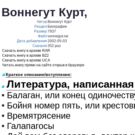
Воннегут Курт,
Автор
Воннегут Курт
Раздел
Биография
Размер
7937
Файл
vonnegut.rar
Дата добавления
2002-05-03
Скачали
352 раз
Скачать книгу в архиве RAR
Скачать книгу в архиве BZ2
Скачать книгу в архиве UCA
Читать книгу прямо на сайте открыв в браузере
Краткое описание/вступление:
Литература, написанная
•
Балаган, или конец одиночеств
•
Бойня номер пять, или крестов
•
Времятрясение
•
Галапагосы