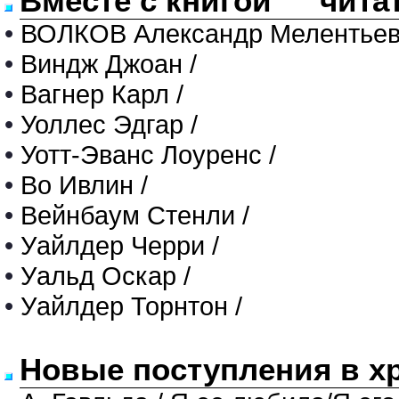
Вместе с книгой "" чита
•
ВОЛКОВ Александр Мелентьев
•
Виндж Джоан /
•
Вагнер Карл /
•
Уоллес Эдгар /
•
Уотт-Эванс Лоуренс /
•
Во Ивлин /
•
Вейнбаум Стенли /
•
Уайлдер Черри /
•
Уальд Оскар /
•
Уайлдер Торнтон /
Новые поступления в х