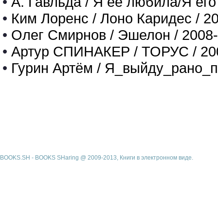
•
А. Гавльда / Я ее любила/Я его
•
Ким Лоренс / Лоно Каридес / 2
•
Олег Смирнов / Эшелон / 2008
•
Артур СПИНАКЕР / ТОРУС / 20
•
Гурин Артём / Я_выйду_рано_п
BOOKS.SH - BOOKS SHaring @ 2009-2013, Книги в электронном виде.