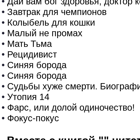
•
Дай вам бог здоровья, доктор 
•
Завтрак для чемпионов
•
Колыбель для кошки
•
Малый не промах
•
Мать Тьма
•
Рецидивист
•
Синяя борода
•
Синяя борода
•
Судьбы хуже смерти. Биографи
•
Утопия 14
•
Фарс, или долой одиночество!
•
Фокус-покус