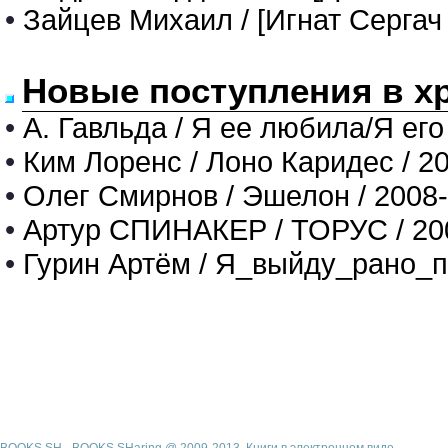
•
Зайцев Михаил / [Игнат Сергач 
Новые поступления в х
•
А. Гавльда / Я ее любила/Я его
•
Ким Лоренс / Лоно Каридес / 2
•
Олег Смирнов / Эшелон / 2008
•
Артур СПИНАКЕР / ТОРУС / 20
•
Гурин Артём / Я_выйду_рано_п