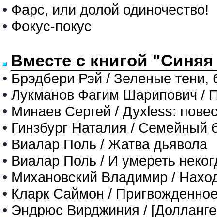
•
Фарс, или долой одиночество!
•
Фокус-покус
Вместе с книгой "Синяя
•
Брэдбери Рэй / Зеленые тени, 
•
Лукманов Фагим Шарипович / П
•
Минаев Сергей / Духless: пове
•
Гинзбург Наталия / Семейный 
•
Виалар Поль / Жатва дьявола
•
Виалар Поль / И умереть неког
•
Михановский Владимир / Нахо
•
Кларк Саймон / Пригвожденное
•
Эндрюс Вирджиния / [Долланге