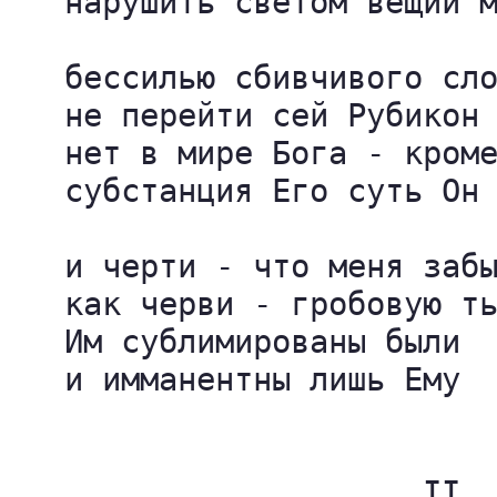
   нарушить светом вещий м
   бессилью сбивчивого сло
   не перейти сей Рубикон

   нет в мире Бога - кроме
   субстанция Его суть Он

   и черти - что меня забы
   как черви - гробовую ть
   Им сублимированы были

   и имманентны лишь Ему

                      II.
