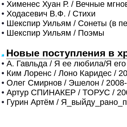
•
Хименес Хуан Р. / Вечные мгно
•
Ходасевич В.Ф. / Стихи
•
Шекспир Уильям / Сонеты (в п
•
Шекспир Уильям / Поэмы
Новые поступления в х
•
А. Гавльда / Я ее любила/Я его
•
Ким Лоренс / Лоно Каридес / 2
•
Олег Смирнов / Эшелон / 2008
•
Артур СПИНАКЕР / ТОРУС / 20
•
Гурин Артём / Я_выйду_рано_п