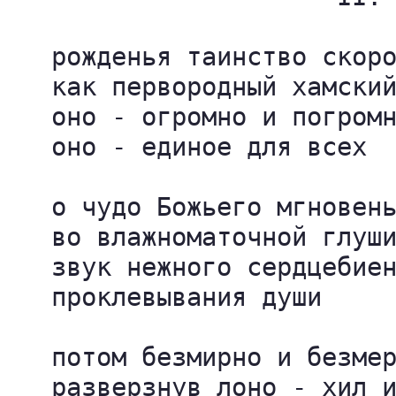
   рожденья таинство скоро
   как первородный хамский
   оно - огромно и погромн
   оно - единое для всех

   о чудо Божьего мгновень
   во влажноматочной глуши
   звук нежного сердцебиен
   проклевывания души

   потом безмирно и безмер
   разверзнув лоно - хил и