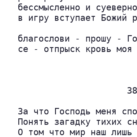
   бессмысленно и суеверно
   в игру вступает Божий р
   благослови - прошу - Го
   се - отпрыск кровь моя 
                          
                        38
   За что Господь меня спо
   Понять загадку тихих сн
   О том что мир наш лишь 