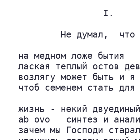
                   I.

           Не думал,  что

   на медном ложе бытия

   лаская теплый остов дев
   возлягу может быть и я

   чтоб семенем стать для 
   жизнь - некий двуединый
   ab ovo - синтез и анали
   зачем мы Господи старал