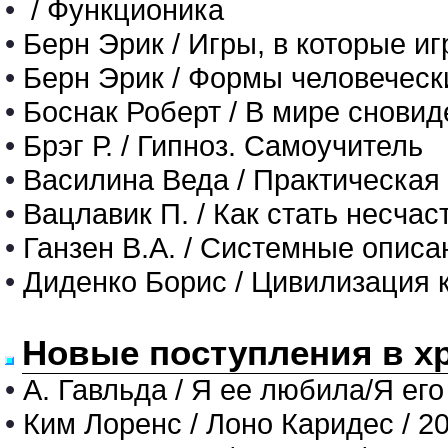
•
/ Функционика
•
Берн Эрик / Игры, в которые и
•
Берн Эрик / Формы человеческ
•
Боснак Роберт / В мире снови
•
Брэг Р. / Гипноз. Самоучитель
•
Василина Веда / Практическая
•
Вацлавик П. / Как стать несча
•
Ганзен В.А. / Системные описа
•
Диденко Борис / Цивилизация 
Новые поступления в х
•
А. Гавльда / Я ее любила/Я его
•
Ким Лоренс / Лоно Каридес / 2