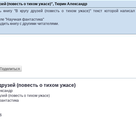
узей (повесть о тихом ужасе)", Тюрин Александр
 книгу "В кругу друзей (повесть о тихом ужасе)" текст которой написа
еле "Научная фантастика"
удить книгу с другими читателями.
друзей (повесть о тихом ужасе)
ександр
рузей (повесть о тихом ужасе)
фантастика
6