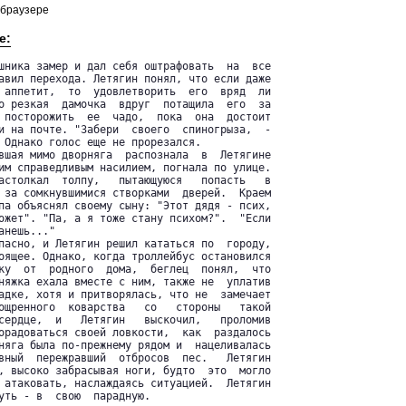
 браузере
е:
шника замер и дал себя оштрафовать  на  все

авил перехода. Летягин понял, что если даже

 аппетит,  то  удовлетворить  его  вряд  ли

о резкая  дамочка  вдруг  потащила  его  за

 посторожить  ее  чадо,  пока  она  достоит

и на почте. "Забери  своего  спиногрыза,  -

 Однако голос еще не прорезался.

вшая мимо дворняга  распознала  в  Летягине

им справедливым насилием, погнала по улице.

астолкал  толпу,   пытающуюся   попасть   в

 за сомкнувшимися створками  дверей.  Краем

па объяснял своему сыну: "Этот дядя - псих,

ожет". "Па, а я тоже стану психом?".  "Если

нешь..."

пасно, и Летягин решил кататься по  городу,

оящее. Однако, когда троллейбус остановился

ку  от  родного  дома,  беглец  понял,  что

няжка ехала вместе с ним, также не  уплатив

адке, хотя и притворялась, что не  замечает

ощренного  коварства   со   стороны   такой

сердце,  и   Летягин   выскочил,   проломив

орадоваться своей ловкости,  как  раздалось

няга была по-прежнему рядом и  нацеливалась

вный  пережравший  отбросов  пес.   Летягин

, высоко забрасывая ноги, будто  это  могло

 атаковать, наслаждаясь ситуацией.  Летягин

уть - в  свою  парадную. 