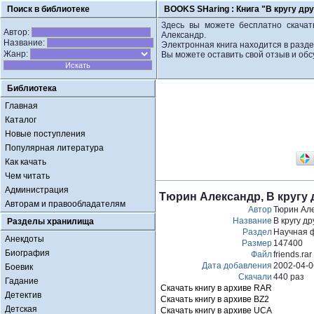
Поиск в библиотеке
BOOKS SHaring :
Книга "В кругу др
Здесь вы можете бесплатно скачать
Автор:
Александр.
Название:
Электронная книга находится в разд
Жанр:
Вы можете оставить свой отзыв и обс
Библиотека
Главная
Каталог
Новые поступления
Популярная литература
Как качать
Чем читать
Администрация
Тюрин Александр, В кругу 
Авторам и правообладателям
Автор
Тюрин Ал
Название
В кругу д
Разделы хранилища
Раздел
Научная 
Анекдоты
Размер
147400
Биография
Файл
friends.rar
Дата добавления
2002-04-0
Боевик
Скачали
440 раз
Гадание
Скачать книгу в архиве RAR
Детектив
Скачать книгу в архиве BZ2
Детская
Скачать книгу в архиве UCA