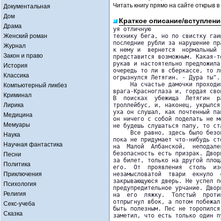
Читать книгу прямо на сайте открыв в
Документальная
Дом
Краткое описание/вступлени
Драма
уя отличную

Женский роман
технику бега, но по свистку гаи
последние рубли за нарушение пр
Журнал
к нему и  вернется  нормальный 
Закон и право
представится возможным. Какая-т
рукав и настоятельно предложила
История
очередь то ли в сберкассе, то л
Классика
огрызнулся Летягин. - Дура ты".
     На счастье дамочки проходи
Компьютерный ликбез
врага-Красноглаза и, гордая сво
Криминал
В  поисках  убежища  Летягин  р
Лирика
троллейбус, и, наконец, укрылся
уха он слушал, как почтенный па
Медицина
он ничего с собой поделать не м
Мемуары
не будешь слушаться папу, то ста
     Все равно, здесь было безо
Наука
пока не придумает что-нибудь ст
Научная фантастика
на  Малой  Албанской,  неподале
безопасность есть призрак. Двор
Песни
за билет, только на другой площ
Политика
его.  От  проявления  столь  из
Приключения
незамысловатой  твари  екнуло  
закрывающуюся дверь. Не успел п
Психология
предупредительное урчание. Двор
Религия
на  его  ляжку.  Толстый  проти
отпрыгнул вбок, а потом побежал
Секс-учеба
быть полезным. Пес не торопился
Сказка
заметил, что есть только один п