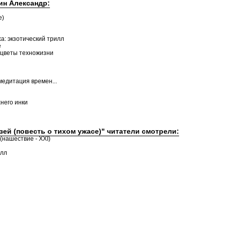
ин Александр:
е)
а: экзотический трилл
е
 цветы техножизни
медитация времен...
него инки
узей (повесть о тихом ужасе)" читатели смотрели:
(нашествие - XXI)
илл