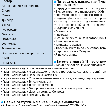
Словарь
Литература, написанная Тюр
•
Большой пробой
Антропология и социология
•
В кругу друзей (повесть о тихом ужас
Спорт
•
В мире животного (нашествие - XXI)
•
Вооруженное восстание животных
Стихи
•
Индиана Джонс против третьего рейх
Триллер
•
Концепция человека в древнем Кита
Учеба
•
Отечественная война 2012 года, или
•
Падение с Земли 1-9.
Философия
•
Псы-витязи
Фентези
•
Рассказы
•
Сознание лейтенанта в лотосе, или 
Эзотерика
•
Топор гуманиста
Экономика
•
Тринадцать уколов
•
Фюрер нижнего мира или сапоги верх
Энциклопедия
•
Царства сотника Сенцова
Эротические и порно рассказы
•
Я из лесу вышел
Юмор
Вместе с книгой "В кругу др
IT-приколы
•
Тюрин Александр / В мире животного 
•
Тюрин Александр / Вооруженное восстание животных
•
Тюрин Александр / Индиана Джонс против третьего рейха: экзотический тр
•
Тюрин Александр / Падение с Земли 1-9.
•
Тюрин Александр / Сознание лейтенанта в лотосе, или медитация времен...
•
Тюрин Александр / Топор гуманиста
•
Тюрин Александр / Тринадцать уколов
•
Тюрин Александр / Фюрер нижнего мира или сапоги верхнего инки
•
Тюрин Александр / Царства сотника Сенцова
•
Тюрин Александр / Я из лесу вышел
Новые поступления в хранилище библиотеки:
•
А. Гавльда / Я ее любила/Я его любила (отрывок) / 2008-01-12