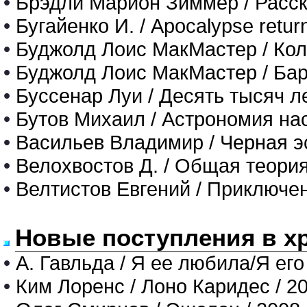
•
Брэдли Марион Зиммер / Расс
•
Бугайенко И. / Apocalypse ret
•
Буджолд Лоис МакМастер / Кол
•
Буджолд Лоис МакМастер / Бар
•
Буссенар Луи / Десять тысяч л
•
Бутов Михаил / Астрономия н
•
Васильев Владимир / Черная 
•
Велохвостов Д. / Общая теори
•
Велтистов Евгений / Приключе
Новые поступления в х
•
А. Гавльда / Я ее любила/Я его
•
Ким Лоренс / Лоно Каридес / 2