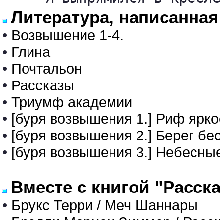
Литература, написанная
•
Возвышение 1-4.
•
Глина
•
Почтальон
•
Рассказы
•
Триумф академии
•
[буря возвышения 1.] Риф ярко
•
[буря возвышения 2.] Берег бе
•
[буря возвышения 3.] Небесны
Вместе с книгой "Расск
•
Брукс Терри / Меч Шаннары