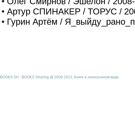
•
Олег Смирнов / Эшелон / 2008
•
Артур СПИНАКЕР / ТОРУС / 20
•
Гурин Артём / Я_выйду_рано_п
BOOKS.SH - BOOKS SHaring @ 2009-2013, Книги в электронном виде.