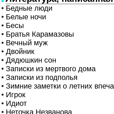
•
Бедные люди
•
Белые ночи
•
Бесы
•
Братья Карамазовы
•
Вечный муж
•
Двойник
•
Дядюшкин сон
•
Записки из мертвого дома
•
Записки из подполья
•
Зимние заметки о летних впеч
•
Игрок
•
Идиот
•
Неточка Незванова