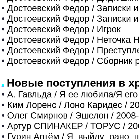
•
Достоевский Федор / Записки и
•
Достоевский Федор / Записки и
•
Достоевский Федор / Игрок
•
Достоевский Федор / Неточка 
•
Достоевский Федор / Преступл
•
Достоевский Федор / Сборник р
Новые поступления в х
•
А. Гавльда / Я ее любила/Я его
•
Ким Лоренс / Лоно Каридес / 2
•
Олег Смирнов / Эшелон / 2008
•
Артур СПИНАКЕР / ТОРУС / 20
•
Гурин Артём / Я_выйду_рано_п