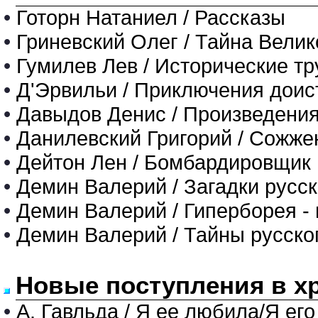
•
Готорн Натаниел / Рассказы
•
Гриневский Олег / Тайна Велик
•
Гумилев Лев / Исторические т
•
Д'Эрвильи / Приключения доис
•
Давыдов Денис / Произведения
•
Данилевский Григорий / Сожже
•
Дейтон Лен / Бомбардировщик
•
Демин Валерий / Загадки русс
•
Демин Валерий / Гиперборея -
•
Демин Валерий / Тайны русског
Новые поступления в х
•
А. Гавльда / Я ее любила/Я его