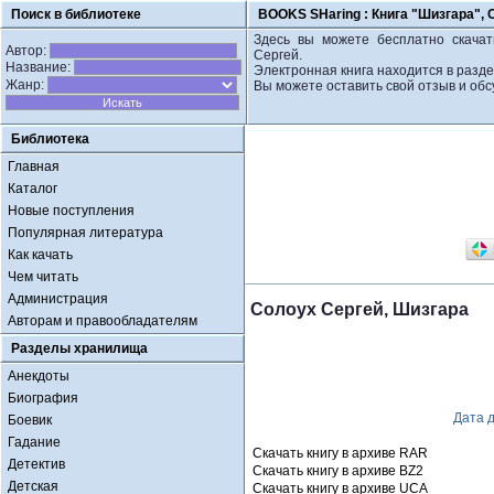
Поиск в библиотеке
BOOKS SHaring :
Книга "Шизгара", 
Здесь вы можете бесплатно скачат
Автор:
Сергей.
Название:
Электронная книга находится в разде
Жанр:
Вы можете оставить свой отзыв и обс
Библиотека
Главная
Каталог
Новые поступления
Популярная литература
Как качать
Чем читать
Администрация
Солоух Сергей, Шизгара
Авторам и правообладателям
Разделы хранилища
Анекдоты
Биография
Дата 
Боевик
Гадание
Скачать книгу в архиве RAR
Детектив
Скачать книгу в архиве BZ2
Детская
Скачать книгу в архиве UCA