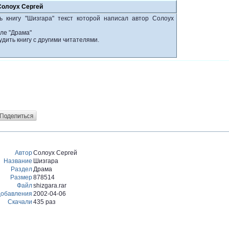
Солоух Сергей
ь книгу "Шизгара" текст которой написал автор Солоух
ле "Драма"
удить книгу с другими читателями.
Автор
Солоух Сергей
Название
Шизгара
Раздел
Драма
Размер
878514
Файл
shizgara.rar
добавления
2002-04-06
Скачали
435 раз