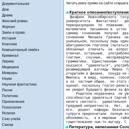
Читать книгу прямо на сайте открыв в
Документальная
Дом
Краткое описание/вступлени
Драма
  физфаке  Новосибирского  госуд
Женский роман
университета.  Фантастика! - де
перворазрядник  по  плаванию,  
Журнал
математике  письменно и  устно 
Закон и право
самому  сочинению  получил  два
сочинении  Михаила  Грачика  на
История
уникальном, поскольку лишь один
Классика
абитуриентом глаголов (пытаться
обязанных  отвечать  на  вопрос
Компьютерный ликбез
отвечал, остальные,  употреблен
Криминал
(наглые,  скучные,  несправедли
Лирика
грамматики.  Единственным   гла
оказался  "удивляться", употреб
Медицина
резюмирующей  взгляды  Мишки  Г
Мемуары
открытиям в физике,  покуда не 
Имелась  в виду, конечно, спосо
Наука
а за  частным общее,  но этого 
Научная фантастика
оценил, поскольку глагол-ренега
не увидел будущего физики за фл
Песни
     Родители неудачника  не ув
Политика
способностью удивляться Сергей 
Приключения
ничего светлого,  удивительное 
грядущей неприятности.  Нет,  д
Психология
его,  доцент  кафедры  безопасн
Религия
супруги предпочитали  полную яс
обоняемость,  а в мировые  тайн
Секс-учеба
существовании чью-то выгоду. С
Сказка
Литература, написанная Сол