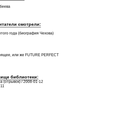
ибеева
читатели смотрели:
того года (биография Чехова)
тоящее, или же FUTURE PERFECT
лище библиотеки:
а (отрывок) / 2008-01-12
-11