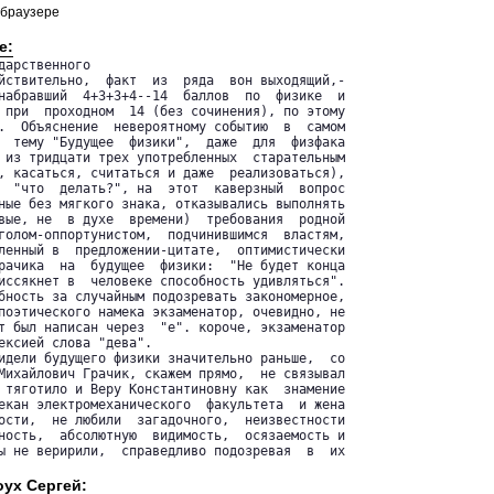
 браузере
е:
арственного

йствительно,  факт  из  ряда  вон выходящий,-

набравший  4+3+3+4--14  баллов  по  физике  и

 при  проходном  14 (без сочинения), по этому

.  Объяснение  невероятному событию  в  самом

  тему "Будущее  физики",  даже  для  физфака

 из тридцати трех употребленных  старательным

, касаться, считаться и даже  реализоваться),

  "что  делать?", на  этот  каверзный  вопрос

ные без мягкого знака, отказывались выполнять

вые, не  в духе  времени)  требования  родной

голом-оппортунистом,  подчинившимся  властям,

ленный в  предложении-цитате,  оптимистически

рачика  на  будущее  физики:  "Не будет конца

иссякнет в  человеке способность удивляться".

бность за случайным подозревать закономерное,

поэтического намека экзаменатор, очевидно, не

т был написан через  "е". короче, экзаменатор

ексией слова "дева".

идели будущего физики значительно раньше,  со

Михайлович Грачик, скажем прямо,  не связывал

 тяготило и Веру Константиновну как  знамение

екан электромеханического  факультета  и жена

ости,  не любили  загадочного,  неизвестности

ность,  абсолютную  видимость,  осязаемость и

ы не веририли,  справедливо подозревая  в  их

оух Сергей: