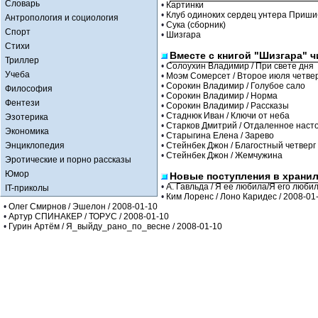
Словарь
•
Картинки
•
Клуб одиноких сердец унтера Приш
Антропология и социология
•
Сука (сборник)
Спорт
•
Шизгара
Стихи
Вместе с книгой "Шизгара" 
Триллер
•
Солоухин Владимир / При свете дня
Учеба
•
Моэм Сомерсет / Второе июля четвер
•
Сорокин Владимир / Голубое сало
Философия
•
Сорокин Владимир / Норма
Фентези
•
Сорокин Владимир / Рассказы
•
Стаднюк Иван / Ключи от неба
Эзотерика
•
Старков Дмитрий / Отдаленное нас
Экономика
•
Старыгина Елена / Зарево
Энциклопедия
•
Стейнбек Джон / Благостный четверг
•
Стейнбек Джон / Жемчужина
Эротические и порно рассказы
Юмор
Новые поступления в храни
•
А. Гавльда / Я ее любила/Я его любил
IT-приколы
•
Ким Лоренс / Лоно Каридес / 2008-01
•
Олег Смирнов / Эшелон / 2008-01-10
•
Артур СПИНАКЕР / ТОРУС / 2008-01-10
•
Гурин Артём / Я_выйду_рано_по_весне / 2008-01-10