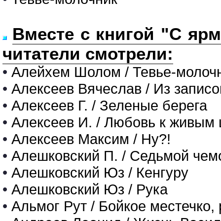
Вместе с книгой "С ярм
читатели смотрели:
•
Алейхем Шолом / Тевье-молоч
•
Алексеев Вячеслав / Из записо
•
Алексеев Г. / Зеленые берега
•
Алексеев И. / Любовь к живым 
•
Алексеев Максим / Ну?!
•
Алешковский П. / Седьмой чем
•
Алешковский Юз / Кенгуру
•
Алешковский Юз / Рука
•
Альмог Рут / Бойкое местечко,