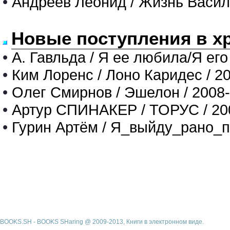
•
Андреев Леонид / Жизнь Васил
Новые поступления в х
•
А. Гавльда / Я ее любила/Я его
•
Ким Лоренс / Лоно Каридес / 2
•
Олег Смирнов / Эшелон / 2008
•
Артур СПИНАКЕР / ТОРУС / 20
•
Гурин Артём / Я_выйду_рано_п
BOOKS.SH - BOOKS SHaring @ 2009-2013, Книги в электронном виде.