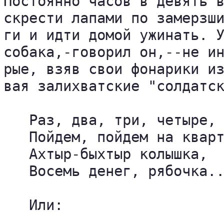
Постоянно часов в девять в
скрести лапами по замерзши
ги и идти домой ужинать. У
собака,-говорил он,--не ин
рые, взяв свои фонарики из
вая залихватские "солдатск
   Раз, два, три, четыре,

   Пойдем, пойдем на кварт
   Ахтыр-быхтыр колышка,

   Восемь денег, рябочка..
   Или:
