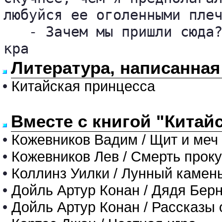
любуйся ее оголенными плеч
   - Зачем мы пришли сюда?
кра
Литература, написанная
•
Китайская принцесса
Вместе с книгой "Китай
•
Кожевников Вадим / Щит и меч
•
Кожевников Лев / Смерть прок
•
Коллинз Уилки / Лунный камен
•
Дойль Артур Конан / Дядя Бер
•
Дойль Артур Конан / Рассказы