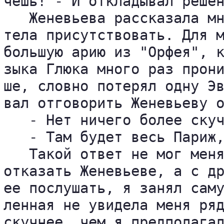
чешь! - И откладывал решен
   Женевьева рассказала мн
тела присутствовать. Для м
большую арию из "Орфея", к
зыка Глюка много раз прони
ше, словно потерял одну Эв
вал отговорить Женевьеву о
   - Нет ничего более скуч
   - Там будет весь Париж,
   Такой ответ не мог меня
отказать Женевьеве, а с др
ее послушать, я занял саму
ленная не увидела меня ряд
скучнее, чем я предполагал