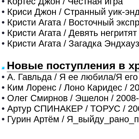
•
Кортес Джон / Честная игра
•
Криси Джон / Странный уик-энд
•
Кристи Агата / Восточный эксп
•
Кристи Агата / Девять негритят
•
Кристи Агата / Загадка Эндхау
Новые поступления в х
•
А. Гавльда / Я ее любила/Я его
•
Ким Лоренс / Лоно Каридес / 2
•
Олег Смирнов / Эшелон / 2008
•
Артур СПИНАКЕР / ТОРУС / 20
•
Гурин Артём / Я_выйду_рано_п