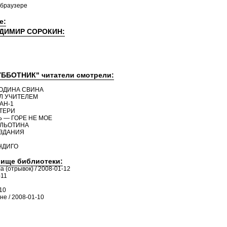
 браузере
е:
ЛАДИМИР СОРОКИН:
УББОТНИК" читатели смотрели:
ПОДИНА СВИНА
ЫЛ УЧИТЕЛЕМ
АН-1
АТЕРИ
Ь — ГОРЕ НЕ МОЕ
ИЛЬОТИНА
ОЗДАНИЯ
НДИГО
лище библиотеки:
а (отрывок) / 2008-01-12
-11
10
е / 2008-01-10