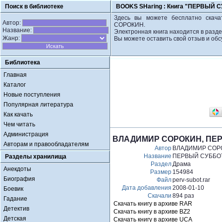
Поиск в библиотеке
BOOKS SHaring :
Книга "ПЕРВЫЙ 
Здесь вы можете бесплатно скач
Автор:
СОРОКИН.
Название:
Электронная книга находится в разде
Жанр:
Вы можете оставить свой отзыв и обс
Библиотека
Главная
Каталог
Новые поступления
Популярная литература
Как качать
Чем читать
Администрация
ВЛАДИМИР СОРОКИН, ПЕ
Авторам и правообладателям
Автор
ВЛАДИМИР СОР
Название
ПЕРВЫЙ СУББО
Разделы хранилища
Раздел
Драма
Анекдоты
Размер
154984
Биография
Файл
perv-subot.rar
Дата добавления
2008-01-10
Боевик
Скачали
894 раз
Гадание
Скачать книгу в архиве RAR
Детектив
Скачать книгу в архиве BZ2
Детская
Скачать книгу в архиве UCA