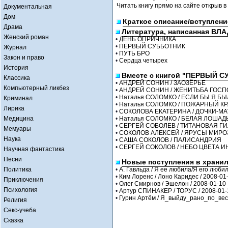
Читать книгу прямо на сайте открыв в
Документальная
Дом
Краткое описание/вступлени
Драма
Литература, написанная В
Женский роман
•
ДЕНЬ ОПРИЧНИКА
•
ПЕРВЫЙ СУББОТНИК
Журнал
•
ПУТЬ БРО
Закон и право
•
Сердца четырех
История
Вместе с книгой "ПЕРВЫЙ С
Классика
•
АНДРЕЙ СОНИН / ЗАОЗЁРЬЕ
Компьютерный ликбез
•
АНДРЕЙ СОНИН / ЖЕНИТЬБА ГОС
•
Наталья СОЛОМКО / ЕСЛИ БЫ Я Б
Криминал
•
Наталья СОЛОМКО / ПОЖАРНЫЙ КР
Лирика
•
СОКОЛОВА ЕКАТЕРИНА / ДОЧКИ-М
Медицина
•
Наталья СОЛОМКО / БЕЛАЯ ЛОШАД
•
СЕРГЕЙ СОБОЛЕВ / ТИТАНОВАЯ Г
Мемуары
•
СОКОЛОВ АЛЕКСЕЙ / ЯРУСЫ МИР
Наука
•
САША СОКОЛОВ / ПАЛИСАНДРИЯ
•
СЕРГЕЙ СОКОЛОВ / НЕБО ЦВЕТА И
Научная фантастика
Песни
Новые поступления в храни
Политика
•
А. Гавльда / Я ее любила/Я его любил
•
Ким Лоренс / Лоно Каридес / 2008-01
Приключения
•
Олег Смирнов / Эшелон / 2008-01-10
Психология
•
Артур СПИНАКЕР / ТОРУС / 2008-01-
•
Гурин Артём / Я_выйду_рано_по_весн
Религия
Секс-учеба
Сказка