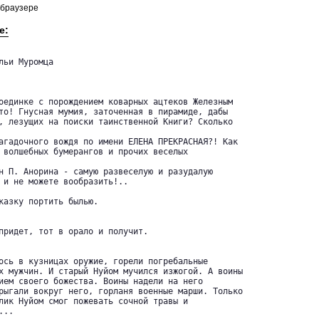
 браузере
е:
ьи Муромца

оединке с порождением коварных ацтеков Железным

то! Гнусная мумия, заточенная в пирамиде, дабы

, лезущих на поиски таинственной Книги? Сколько

агадочного вождя по имени ЕЛЕНА ПРЕКРАСНАЯ?! Как

 волшебных бумерангов и прочих веселых

н П. Анорина - самую развеселую и разудалую

 и не можете вообразить!..

казку портить былью.

придет, тот в орало и получит.

ось в кузницах оружие, горели погребальные

х мужчин. И старый Нуйом мучился изжогой. А воины

ием своего божества. Воины надели на него

рыгали вокруг него, горланя военные марши. Только

лик Нуйом смог пожевать сочной травы и

..
