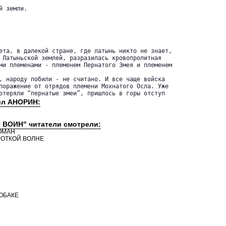
 земли.

ета, в далекой стране, где латынь никто не знает,

 Латыньской землей, разразилась кровопролитная

ми племенами - племенем Пернатого Змея и племенем

, народу побили - не считано. И все чаще войска

поражение от отрядов племени Мохнатого Осла. Уже

отеряли “пернатые змеи”, пришлось в горы отступ
ел АНОРИН:
 ВОИН" читатели смотрели:
ОМАН
РОТКОЙ ВОЛНЕ
ОБАКЕ