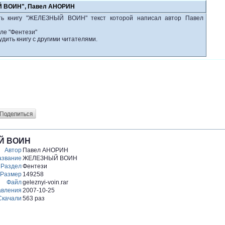
Й ВОИН", Павел АНОРИН
ть книгу "ЖЕЛЕЗНЫЙ ВОИН" текст которой написал автор Павел
ле "Фентези"
удить книгу с другими читателями.
Й ВОИН
Автор
Павел АНОРИН
азвание
ЖЕЛЕЗНЫЙ ВОИН
Раздел
Фентези
Размер
149258
Файл
geleznyi-voin.rar
авления
2007-10-25
Скачали
563 раз