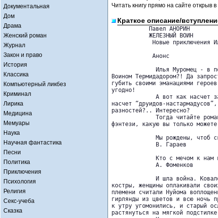
Читать книгу прямо на сайте открыв в
Документальная
Дом
Краткое описание/вступлени
Драма
           Павел АНОРИН

Женский роман
           ЖЕЛЕЗНЫЙ ВОИН

            Новые приключения Ил
Журнал
Закон и право
            Анонс

История
             Илья Муромец - в п
Классика
Воином Термидадором?! Да запрос
губить своими эманациями героев
Компьютерный ликбез
угодно!

Криминал
             А вот как насчет з
Лирика
насчет “друидов-настармадусов”,
разностей?.. Интересно?

Медицина
             Тогда читайте рома
Мемуары
фэнтези, какую вы только можете
Наука
             Мы рождены, чтоб с
Научная фантастика
             В. Гараев

Песни
             Кто с мечом к нам 
Политика
             А. Фоменков

Приключения
             И шла война. Ковал
Психология
костры, женщины оплакивали свои
Религия
племени считали Нуйома воплощен
гирлянды из цветов и всю ночь п
Секс-учеба
к утру угомонились, и старый ос
Сказка
растянуться на мягкой подстилке.