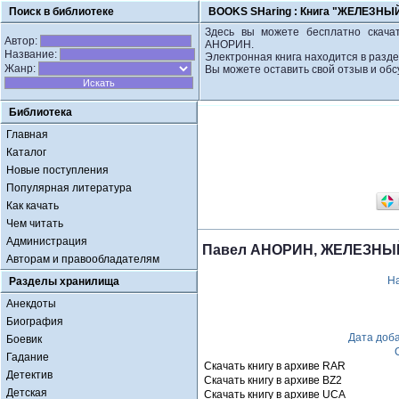
Поиск в библиотеке
BOOKS SHaring :
Книга "ЖЕЛЕЗНЫ
Здесь вы можете бесплатно скача
Автор:
АНОРИН.
Название:
Электронная книга находится в разде
Жанр:
Вы можете оставить свой отзыв и обс
Библиотека
Главная
Каталог
Новые поступления
Популярная литература
Как качать
Чем читать
Администрация
Павел АНОРИН, ЖЕЛЕЗНЫ
Авторам и правообладателям
Н
Разделы хранилища
Анекдоты
Биография
Дата доб
Боевик
Гадание
Скачать книгу в архиве RAR
Детектив
Скачать книгу в архиве BZ2
Детская
Скачать книгу в архиве UCA