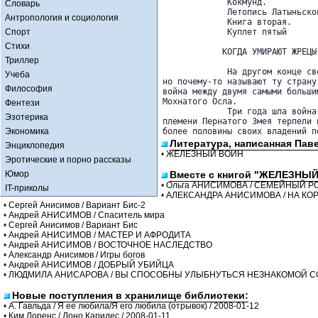
             Кокмунд.

Словарь
             Летопись Латыньской
Антропология и социология
             Книга вторая.

Спорт
             Куплет пятый

Стихи
            КОГДА УМИРАЮТ ЖРЕЦЫ

Триллер
             На другом конце св
Учеба
но почему-то называют ту страну
Философия
война между двумя самыми больши
Мохнатого Осла.

Фентези
             Три года шла война
Эзотерика
племени Пернатого Змея терпели 
Экономика
более половины своих владений п
Литература, написанная Пав
Энциклопедия
•
ЖЕЛЕЗНЫЙ ВОИН
Эротические и порно рассказы
Юмор
Вместе с книгой "ЖЕЛЕЗНЫЙ
•
Ольга АНИСИМОВА / СЕМЕЙНЫЙ Р
IT-приколы
•
АЛЕКСАНДРА АНИСИМОВА / НА КО
•
Сергей Анисимов / Вариант Бис-2
•
Андрей АНИСИМОВ / Спаситель мира
•
Сергей Анисимов / Вариант Бис
•
Андрей АНИСИМОВ / МАСТЕР И АФРОДИТА
•
Андрей АНИСИМОВ / ВОСТОЧНОЕ НАСЛЕДСТВО
•
Александр Анисимов / Игры богов
•
Андрей АНИСИМОВ / ДОБРЫЙ УБИЙЦА
•
ЛЮДМИЛА АНИСАРОВА / ВЫ СПОСОБНЫ УЛЫБНУТЬСЯ НЕЗНАКОМОЙ С
Новые поступления в хранилище библиотеки:
•
А. Гавльда / Я ее любила/Я его любила (отрывок) / 2008-01-12
•
Ким Лоренс / Лоно Каридес / 2008-01-11