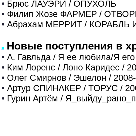
•
Брюс ЛАУЭРИ / ОПУХОЛЬ
•
Филип Жозе ФАРМЕР / ОТВО
•
Абрахам МЕРРИТ / КОРАБЛЬ
Новые поступления в х
•
А. Гавльда / Я ее любила/Я его
•
Ким Лоренс / Лоно Каридес / 2
•
Олег Смирнов / Эшелон / 2008
•
Артур СПИНАКЕР / ТОРУС / 20
•
Гурин Артём / Я_выйду_рано_п