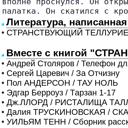
вполне проснулся. Он откры
палатка. Он скатился с кр
Литература, написанна
•
СТРАНСТВУЮЩИЙ ТЕЛЛУРИ
Вместе с книгой "СТР
•
Андрей Столяров / Телефон дл
•
Сергей Царевич / За Отчизну
•
Пол АНДЕРСОН / ТАУ НОЛЬ
•
Эдгар Берроуз / Тарзан 1-17
•
Дж.ЛЛОРД / РИСТАЛИЩА ТАЛ
•
Далия ТРУСКИНОВСКАЯ / С
•
УИЛЬЯМ ТЕНН / Сборник расс