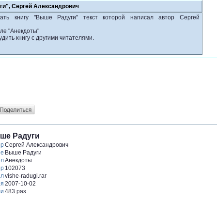
ги", Сергей Александрович
ать книгу "Выше Радуги" текст которой написал автор Сергей
еле "Анекдоты"
удить книгу с другими читателями.
ше Радуги
ор
Сергей Александрович
ие
Выше Радуги
ел
Анекдоты
ер
102073
йл
vishe-radugi.rar
ия
2007-10-02
ли
483 раз