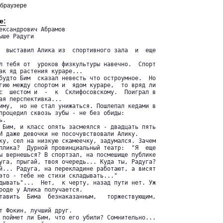
 браузере
е:
ександрович Абрамов

ше Радуги

  выставил Алика из  спортивного зала  и  еще

л тебя от  уроков физкультуры навечно.  Спорт

ак яд растения кураре...

будто Бим  сказал невесть что остроумное.  Но

гию между спортом и  ядом кураре,  то вряд ли

с  шестом и  -  к  Склифосовскому.  Поиграл в

ая перспективка...

иму,  но не стал унижаться. Пошлепал кедами в

процедил сквозь зубы - не без обиды:

.

 Бим, и класс опять засмеялся - двадцать пять

И даже девочки не посочувствовали Алику.

ку, сел на низкую скамеечку, задумался. Зачем

плика?  Дурной провинциальный театр:  "Я  еще

ы вернешься? В спортзал, на посмешище публике

уга, прыгай, твоя очередь... Куда ты, Радуга?

й... Радуга, на перекладине работают, а висят

это - тебе не стихи складывать..."

дывать"...  Нет,  к черту, назад пути нет. Уж

роде у Алика получается.

тавить  Бима  безнаказанным,   торжествующим,

т Фокин, лучший друг.

 поймет ли Бим, что его убили? Сомнительно...
