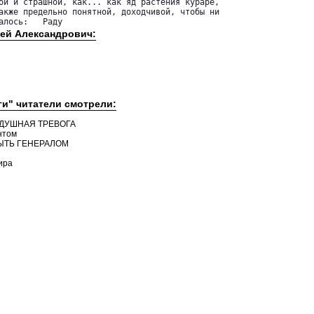
ой и страшной, как... как яд растения кураре,

акже предельно понятной, доходчивой, чтобы ни

алось:   Раду
гей Александрович:
ги" читатели смотрели:
ЗДУШНАЯ ТРЕВОГА
нтом
БЫТЬ ГЕНЕРАЛОМ
ира