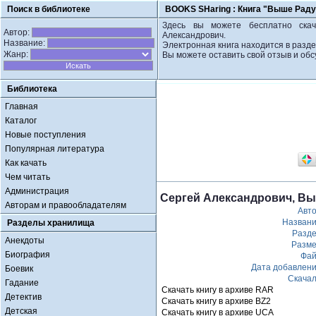
Поиск в библиотеке
BOOKS SHaring :
Книга "Выше Раду
Здесь вы можете бесплатно скач
Автор:
Александрович.
Название:
Электронная книга находится в разд
Жанр:
Вы можете оставить свой отзыв и обс
Библиотека
Главная
Каталог
Новые поступления
Популярная литература
Как качать
Чем читать
Администрация
Сергей Александрович, Вы
Авторам и правообладателям
Авт
Назван
Разделы хранилища
Разд
Анекдоты
Разм
Биография
Фа
Дата добавлен
Боевик
Скача
Гадание
Скачать книгу в архиве RAR
Детектив
Скачать книгу в архиве BZ2
Детская
Скачать книгу в архиве UCA