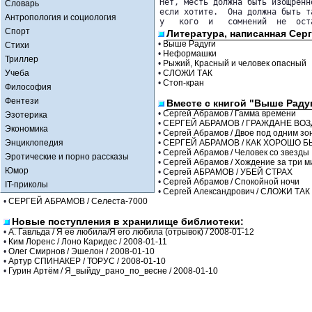
Нет, месть должна быть изощренн
Словарь
если хотите.  Она должна быть т
Антропология и социология
у   кого  и   сомнений  не  ост
Спорт
Литература, написанная Сер
•
Выше Радуги
Стихи
•
Неформашки
Триллер
•
Рыжий, Красный и человек опасный
Учеба
•
СЛОЖИ ТАК
•
Стоп-кран
Философия
Фентези
Вместе с книгой "Выше Раду
•
Сергей Абрамов / Гамма времени
Эзотерика
•
СЕРГЕЙ АБРАМОВ / ГРАЖДАНЕ ВО
Экономика
•
Сергей Абрамов / Двое под одним зо
Энциклопедия
•
СЕРГЕЙ АБРАМОВ / КАК ХОРОШО 
•
Сергей Абрамов / Человек со звезды
Эротические и порно рассказы
•
Сергей Абрамов / Хождение за три м
Юмор
•
Сергей АБРАМОВ / УБЕЙ СТРАХ
•
Сергей Абрамов / Спокойной ночи
IT-приколы
•
Сергей Александрович / СЛОЖИ ТАК
•
СЕРГЕЙ АБРАМОВ / Селеста-7000
Новые поступления в хранилище библиотеки:
•
А. Гавльда / Я ее любила/Я его любила (отрывок) / 2008-01-12
•
Ким Лоренс / Лоно Каридес / 2008-01-11
•
Олег Смирнов / Эшелон / 2008-01-10
•
Артур СПИНАКЕР / ТОРУС / 2008-01-10
•
Гурин Артём / Я_выйду_рано_по_весне / 2008-01-10