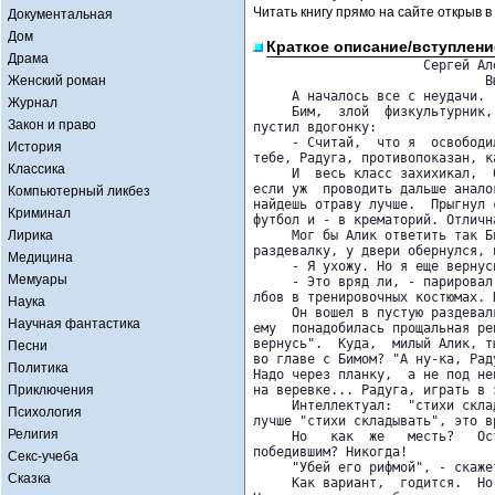
Читать книгу прямо на сайте открыв в
Документальная
Дом
Краткое описание/вступлени
Драма
                      Сергей Ал
Женский роман
                              Вы
     А началось все с неудачи.

Журнал
     Бим,  злой  физкультурник,
Закон и право
пустил вдогонку:

     - Считай,  что я  освободи
История
тебе, Радуга, противопоказан, к
Классика
     И  весь класс захихикал,  
если уж  проводить дальше анало
Компьютерный ликбез
найдешь отраву лучше.  Прыгнул 
Криминал
футбол и - в крематорий. Отличн
Лирика
     Мог бы Алик ответить так Б
раздевалку, у двери обернулся, 
Медицина
     - Я ухожу. Но я еще вернусь
Мемуары
     - Это вряд ли, - парировал
лбов в тренировочных костюмах. 
Наука
     Он вошел в пустую раздевал
Научная фантастика
ему  понадобилась прощальная ре
вернусь".  Куда,  милый Алик, т
Песни
во главе с Бимом? "А ну-ка, Рад
Политика
Надо через планку,  а не под не
Приключения
на веревке... Радуга, играть в 
     Интеллектуал:  "стихи скла
Психология
лучше "стихи складывать", это в
Религия
     Но   как  же   месть?   Ос
победившим? Никогда!

Секс-учеба
     "Убей его рифмой", - скаже
Сказка
     Как вариант,  годится.  Но