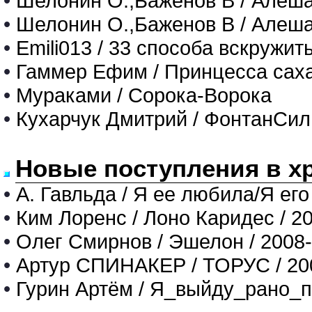
•
Шелонин О.,Баженов В / Алеш
•
Шелонин О.,Баженов В / Алеш
•
Emili013 / 33 способа вскружит
•
Гаммер Ефим / Принцесса саха
•
Мураками / Сорока-Ворока
•
Кухарчук Дмитрий / ФонтанСи
Новые поступления в х
•
А. Гавльда / Я ее любила/Я его
•
Ким Лоренс / Лоно Каридес / 2
•
Олег Смирнов / Эшелон / 2008
•
Артур СПИНАКЕР / ТОРУС / 20
•
Гурин Артём / Я_выйду_рано_п