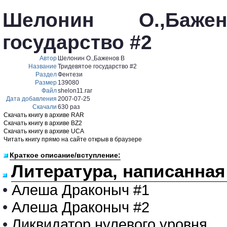
Шелонин О.,Баже
государство #2
Автор
Шелонин О.,Баженов В
Название
Тридевятое государство #2
Раздел
Фентези
Размер
139080
Файл
shelon11.rar
Дата добавления
2007-07-25
Скачали
630 раз
Скачать книгу в архиве RAR
Скачать книгу в архиве BZ2
Скачать книгу в архиве UCA
Читать книгу прямо на сайте открыв в браузере
Краткое описание/вступление:
Литература, написанная
•
Алеша Драконыч #1
•
Алеша Драконыч #2
•
Ликвидатор нулевого уровня