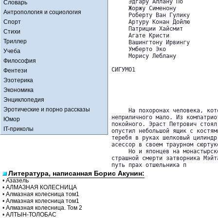
     Эдгару Аллану По 

Словарь
     Жоржу Сименону 

Антропология и социология
     Роберту Ван Гулику 

Спорт
     Артуру Конан Дойлю 

     Патриции Хайсмит 

Стихи
     Агате Кристи 

Триллер
     Вашингтону Ирвингу 

     Умберто Эко 

Учеба
     Морису Леблану 

Философия
СИГУМО1

Фентези
Эзотерика
Экономика
Энциклопедия
Эротические и порно рассказы
     На похоронах человека, кот
неприличного мало. Из компатрио
Юмор
покойного. Эраст Петрович стоял
IT-приколы
опустил небольшой ящик с костям
теребя в руках шелковый цилиндр
асессор в своем траурном сюртук
     Но и японцев на монастырск
страшной смерти затворника Мэйт
путь прах отшельника п
Литература, написанная Борис Акунин:
•
Азазель
•
АЛМАЗНАЯ КОЛЕСНИЦА
•
Алмазная колесница том1
•
Алмазная колесница том1
•
Алмазная колесница. Том 2
•
АЛТЫН-ТОЛОБАС