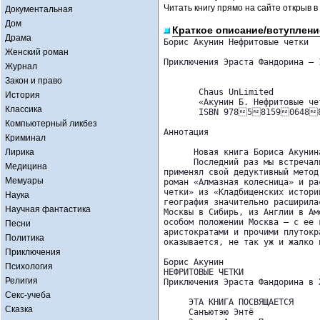
Читать книгу прямо на сайте открыв в
Документальная
Дом
Краткое описание/вступлени
Драма
Борис Акунин Нефритовые четки

Женский роман
Приключения Эраста Фандорина – 1
Журнал
Закон и право
       Chaus UnLimited

История
       «Акунин Б. Нефритовые че
Классика
       ISBN 9785815906488
Компьютерный ликбез
Аннотация 

Криминал
Лирика
      Новая книга Бориса Акунин
      Последний раз мы встречал
Медицина
применял свой дедуктивный метод
Мемуары
роман «Алмазная колесница» и ра
четки» из «Кладбищенских истори
Наука
география значительно расширила
Научная фантастика
Москвы в Сибирь, из Англии в Ам
особом положении Москва — с ее 
Песни
аристократами и прочими плутокр
Политика
оказывается, не так уж и жалко п
Приключения
Борис Акунин

Психология
НЕФРИТОВЫЕ ЧЕТКИ

Религия
Приключения Эраста Фандорина в X
Секс-учеба
     ЭТА КНИГА ПОСВЯЩАЕТСЯ

Сказка
     Санъютэю Энтё 
