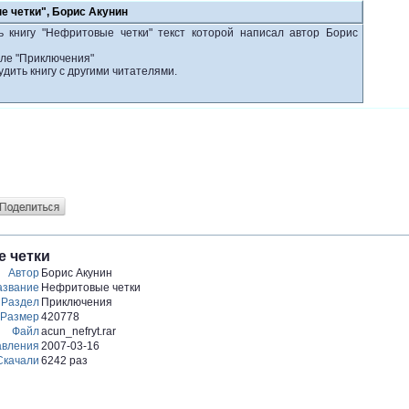
е четки", Борис Акунин
ь книгу "Нефритовые четки" текст которой написал автор Борис
еле "Приключения"
удить книгу с другими читателями.
 четки
Автор
Борис Акунин
азвание
Нефритовые четки
Раздел
Приключения
Размер
420778
Файл
acun_nefryt.rar
авления
2007-03-16
Скачали
6242 раз