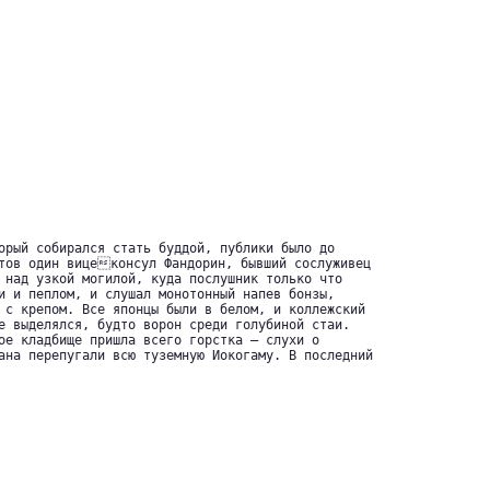
орый собирался стать буддой, публики было до

тов один вицеконсул Фандорин, бывший сослуживец

 над узкой могилой, куда послушник только что

и и пеплом, и слушал монотонный напев бонзы,

 с крепом. Все японцы были в белом, и коллежский

е выделялся, будто ворон среди голубиной стаи.

ое кладбище пришла всего горстка — слухи о

ана перепугали всю туземную Иокогаму. В последний
