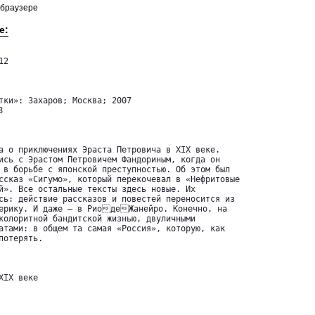
 браузере
е:
2

тки»: Захаров; Москва; 2007



а о приключениях Эраста Петровича в XIX веке.

ись с Эрастом Петровичем Фандориным, когда он

 в борьбе с японской преступностью. Об этом был

ссказ «Сигумо», который перекочевал в «Нефритовые

й». Все остальные тексты здесь новые. Их

сь: действие рассказов и повестей переносится из

ерику. И даже — в РиодеЖанейро. Конечно, на

колоритной бандитской жизнью, двуличными

атами: в общем та самая «Россия», которую, как

отерять.

IX веке
