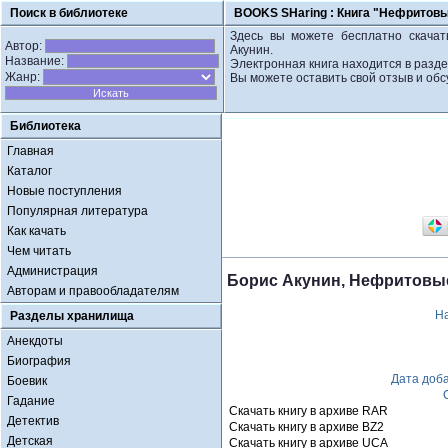
Поиск в библиотеке
BOOKS SHaring :
Книга "Нефритовы
Здесь вы можете бесплатно скачат
Автор:
Акунин.
Название:
Электронная книга находится в разд
Жанр:
Вы можете оставить свой отзыв и обс
Библиотека
Главная
Каталог
Новые поступления
Популярная литература
Как качать
Чем читать
Администрация
Борис Акунин, Нефритовые
Авторам и правообладателям
Н
Разделы хранилища
Анекдоты
Биография
Дата доб
Боевик
Гадание
Скачать книгу в архиве RAR
Детектив
Скачать книгу в архиве BZ2
Детская
Скачать книгу в архиве UCA