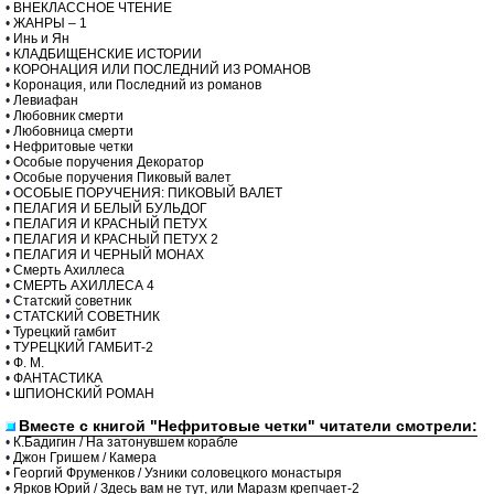
•
ВНЕКЛАССНОЕ ЧТЕНИЕ
•
ЖАНРЫ – 1
•
Инь и Ян
•
КЛАДБИЩЕНСКИЕ ИСТОРИИ
•
КОРОНАЦИЯ ИЛИ ПОСЛЕДНИЙ ИЗ РОМАНОВ
•
Коронация, или Последний из романов
•
Левиафан
•
Любовник смерти
•
Любовница смерти
•
Нефритовые четки
•
Особые поручения Декоратор
•
Особые поручения Пиковый валет
•
ОСОБЫЕ ПОРУЧЕНИЯ: ПИКОВЫЙ ВАЛЕТ
•
ПЕЛАГИЯ И БЕЛЫЙ БУЛЬДОГ
•
ПЕЛАГИЯ И КРАСНЫЙ ПЕТУХ
•
ПЕЛАГИЯ И КРАСНЫЙ ПЕТУХ 2
•
ПЕЛАГИЯ И ЧЕРНЫЙ МОНАХ
•
Смерть Ахиллеса
•
СМЕРТЬ АХИЛЛЕСА 4
•
Статский советник
•
СТАТСКИЙ СОВЕТНИК
•
Турецкий гамбит
•
ТУРЕЦКИЙ ГАМБИТ-2
•
Ф. М.
•
ФАНТАСТИКА
•
ШПИОНСКИЙ РОМАН
Вместе с книгой "Нефритовые четки" читатели смотрели:
•
К.Бадигин / На затонувшем корабле
•
Джон Гришем / Камера
•
Георгий Фруменков / Узники соловецкого монастыря
•
Ярков Юрий / Здесь вам не тут, или Маразм крепчает-2