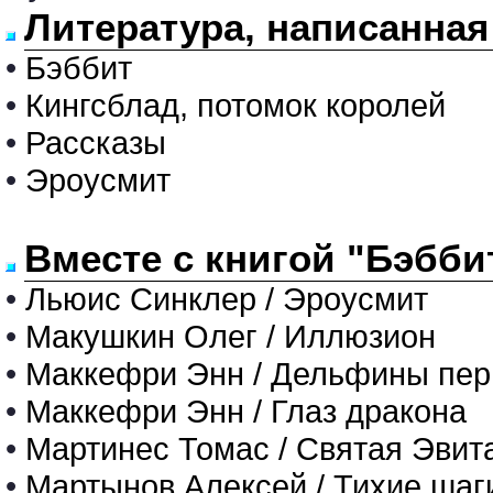
Литература, написанна
•
Бэббит
•
Кингсблад, потомок королей
•
Рассказы
•
Эроусмит
Вместе с книгой "Бэбби
•
Льюис Синклер / Эроусмит
•
Макушкин Олег / Иллюзион
•
Маккефри Энн / Дельфины пер
•
Маккефри Энн / Глаз дракона
•
Мартинес Томас / Святая Эвита 
•
Мартынов Алексей / Тихие шаг