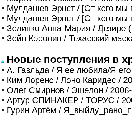
•
Мулдашев Эрнст / [От кого мы 
•
Мулдашев Эрнст / [От кого мы 
•
Зелинко Анна-Мария / Дезире (r
•
Зейн Кэролин / Техасский мас
Новые поступления в х
•
А. Гавльда / Я ее любила/Я его
•
Ким Лоренс / Лоно Каридес / 2
•
Олег Смирнов / Эшелон / 2008
•
Артур СПИНАКЕР / ТОРУС / 20
•
Гурин Артём / Я_выйду_рано_п