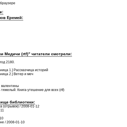
 браузере
е:
нов Еремей:
и Медичи (rtf)" читатели смотрели:
год 2180.
ница 1.] Рассказчица историй
ница 2.] Ветер и меч
е валентины
 тяжелый. Книга-утешение для всех (rtf)
лище библиотеки:
а (отрывок) / 2008-01-12
-11
10
е / 2008-01-10