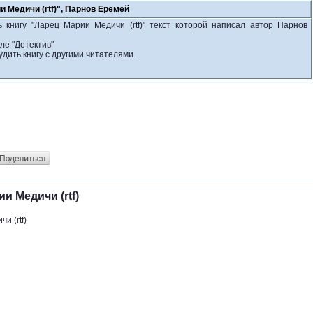
и Медичи (rtf)", Парнов Еремей
 книгу "Ларец Марии Медичи (rtf)" текст которой написал автор Парнов
ле "Детектив"
удить книгу с другими читателями.
и Медичи (rtf)
и (rtf)