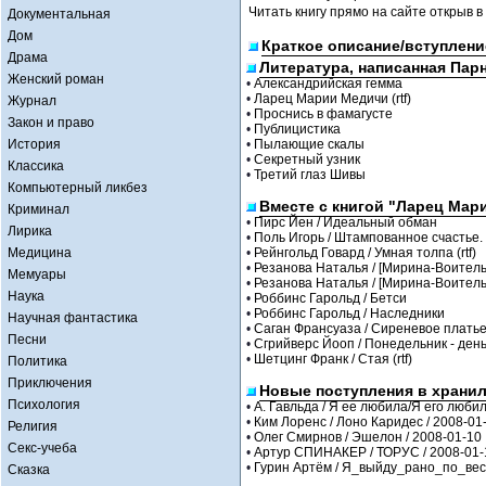
Читать книгу прямо на сайте открыв в
Документальная
Дом
Краткое описание/вступлени
Драма
Литература, написанная Пар
Женский роман
•
Александрийская гемма
•
Ларец Марии Медичи (rtf)
Журнал
•
Проснись в фамагусте
Закон и право
•
Публицистика
История
•
Пылающие скалы
•
Секретный узник
Классика
•
Третий глаз Шивы
Компьютерный ликбез
Вместе с книгой "Ларец Мари
Криминал
•
Пирс Йен / Идеальный обман
Лирика
•
Поль Игорь / Штампованное счастье. 
Медицина
•
Рейнгольд Говард / Умная толпа (rtf)
•
Резанова Наталья / [Мирина-Воитель
Мемуары
•
Резанова Наталья / [Мирина-Воитель
Наука
•
Роббинс Гарольд / Бетси
•
Роббинс Гарольд / Наследники
Научная фантастика
•
Саган Франсуаза / Сиреневое плать
Песни
•
Сгрийверс Йооп / Понедельник - день
•
Шетцинг Франк / Стая (rtf)
Политика
Приключения
Новые поступления в храни
Психология
•
А. Гавльда / Я ее любила/Я его любил
•
Ким Лоренс / Лоно Каридес / 2008-01
Религия
•
Олег Смирнов / Эшелон / 2008-01-10
Секс-учеба
•
Артур СПИНАКЕР / ТОРУС / 2008-01-
•
Гурин Артём / Я_выйду_рано_по_весн
Сказка