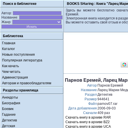
Поиск в библиотеке
BOOKS SHaring :
Книга "Ларец Мари
Здесь вы можете бесплатно скачать
Автор:
Еремей.
Название:
Электронная книга находится в разде
Жанр:
Вы можете оставить свой отзыв и обс
Библиотека
Главная
Каталог
Новые поступления
Популярная литература
Как качать
Чем читать
Администрация
Парнов Еремей, Ларец Мари
Авторам и правообладателям
Автор
Парнов Еремей
Название
Ларец Марии Медич
Разделы хранилища
Раздел
Детектив
Анекдоты
Размер
944641
Биография
Файл
parnov07.rar
Дата добавления
2006-09-03
Боевик
Скачали
409 раз
Гадание
Скачать книгу в архиве RAR
Детектив
Скачать книгу в архиве BZ2
Детская
Скачать книгу в архиве UCA