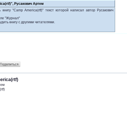
ca(rtf)", Русакович Артем
книгу "Camp America(rtf)" текст которой написал автор Русакович
еле "Журнал"
удить книгу с другими читателями.
ica(rtf)
тем
tf)