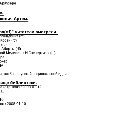
 браузере
е:
акович Артем:
a(rtf)" читатели смотрели:
пендицит (rtf)
рови (rtf)
rtf)
Аборты (rtf)
ой Медицины И Экспертизы (rtf)
бра
окер
МА
я, как база русской национальной идеи
лище библиотеки:
а (отрывок) / 2008-01-12
-11
10
е / 2008-01-10