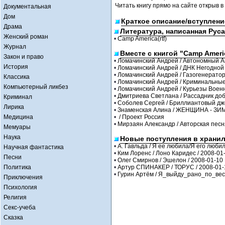
Читать книгу прямо на сайте открыв в
Документальная
Дом
Краткое описание/вступлени
Драма
Литература, написанная Рус
Женский роман
•
Camp America(rtf)
Журнал
Вместе с книгой "Camp Americ
Закон и право
•
Ломачинский Андрей / Автономный Ап
История
•
Ломачинский Андрей / ДНК Негодной К
•
Ломачинский Андрей / Газогенератор (
Классика
•
Ломачинский Андрей / Криминальные 
Компьютерный ликбез
•
Ломачинский Андрей / Курьезы Военн
•
Дмитриева Светлана / Рассадник до
Криминал
•
Соболев Сергей / Бриллиантовый дж
Лирика
•
Знаменская Алина / ЖЕНЩИНА - ЗИ
Медицина
•
/ Проект Россия
•
Мирзаян Александр / Авторская песн
Мемуары
Наука
Новые поступления в храни
•
А. Гавльда / Я ее любила/Я его любил
Научная фантастика
•
Ким Лоренс / Лоно Каридес / 2008-01
Песни
•
Олег Смирнов / Эшелон / 2008-01-10
Политика
•
Артур СПИНАКЕР / ТОРУС / 2008-01-
•
Гурин Артём / Я_выйду_рано_по_весн
Приключения
Психология
Религия
Секс-учеба
Сказка