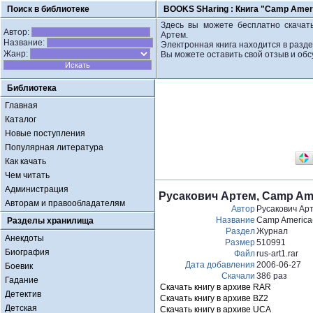
Поиск в библиотеке
BOOKS SHaring :
Книга "Camp Ameri
Здесь вы можете бесплатно скачать 
Автор:
Артем.
Название:
Электронная книга находится в разд
Жанр:
Вы можете оставить свой отзыв и обс
Библиотека
Главная
Каталог
Новые поступления
Популярная литература
Как качать
Чем читать
Администрация
Русакович Артем, Camp Amer
Авторам и правообладателям
Автор
Русакович Ар
Название
Camp America(r
Разделы хранилища
Раздел
Журнал
Анекдоты
Размер
510991
Биография
Файл
rus-art1.rar
Дата добавления
2006-06-27
Боевик
Скачали
386 раз
Гадание
Скачать книгу в архиве RAR
Детектив
Скачать книгу в архиве BZ2
Детская
Скачать книгу в архиве UCA