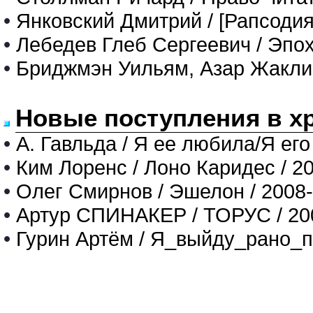
•
Янковский Дмитрий / [Рапсодия 
•
Лебедев Глеб Сергеевич / Эпох
•
Бриджмэн Уильям, Азар Жаклин.
Новые поступления в х
•
А. Гавльда / Я ее любила/Я его
•
Ким Лоренс / Лоно Каридес / 2
•
Олег Смирнов / Эшелон / 2008
•
Артур СПИНАКЕР / ТОРУС / 20
•
Гурин Артём / Я_выйду_рано_п