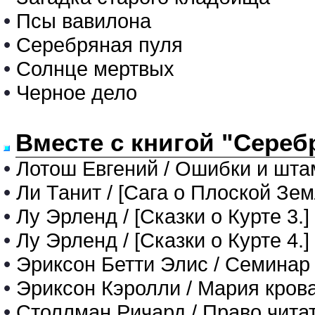
•
Псы вавилона
•
Серебряная пуля
•
Солнце мертвых
•
Черное дело
Вместе с книгой "Сереб
•
Лотош Евгений / Ошибки и шта
•
Ли Танит / [Сага о Плоской Зе
•
Лу Эрленд / [Сказки о Курте 3.] К
•
Лу Эрленд / [Сказки о Курте 4.] 
•
Эриксон Бетти Элис / Семинар с
•
Эриксон Кэролли / Мария кровав
•
Столлман Ричард / Право чита