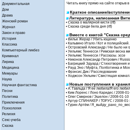
Читать книгу прямо на сайте открыв в
Документальная
Дом
Краткое описание/вступлени
Драма
Литература, написанная Вит
Женский роман
•
Сказка о малярной кисти (rtf)
•
Сказка среди бела дня (rtf)
Журнал
Закон и право
Вместе с книгой "Сказка сред
История
•
Вилье Жерар / Убить ющенко
•
Кальвино Итало / Кот и полицейский
Классика
•
Островский Александр / Не было ни г
Компьютерный ликбез
•
Уильямс Теннесси / Римская весна ми
•
Уильямс Теннесси / Рассказы. эссе
Криминал
•
Никонов Александр Петрович / Russia
Лирика
•
Багрицкий Эдуард / Стихотворения 
Медицина
•
Рауд Эно / Муфта, Полботинка и Мохов
•
Фрэнсис Дик / Расследование
Мемуары
•
Ходжсон Уильям / Свистящая комнат
Наука
Новые поступления в храни
Научная фантастика
•
А. Гавльда / Я ее любила/Я его любил
Песни
•
Ким Лоренс / Лоно Каридес / 2008-01
Политика
•
Олег Смирнов / Эшелон / 2008-01-10
•
Артур СПИНАКЕР / ТОРУС / 2008-01-
Приключения
•
Гурин Артём / Я_выйду_рано_по_весн
Психология
Религия
Секс-учеба
Сказка