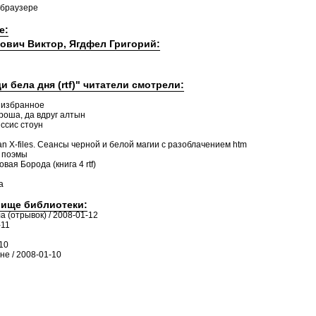
 браузере
е:
кович Виктор, Ягдфел Григорий:
и бела дня (rtf)" читатели смотрели:
. избранное
роша, да вдруг алтын
ссис стоун
n X-files. Сеансы черной и белой магии с разоблачением htm
и поэмы
ая Борода (книга 4 rtf)
а
лище библиотеки:
а (отрывок) / 2008-01-12
-11
10
е / 2008-01-10