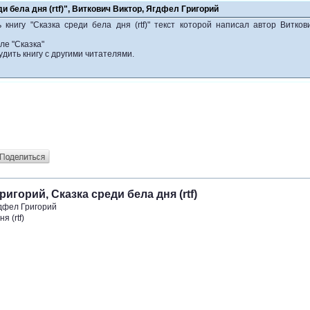
ди бела дня (rtf)", Виткович Виктор, Ягдфел Григорий
книгу "Сказка среди бела дня (rtf)" текст которой написал автор Витков
ле "Сказка"
удить книгу с другими читателями.
игорий, Сказка среди бела дня (rtf)
гдфел Григорий
я (rtf)