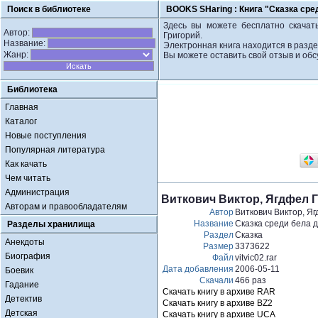
Поиск в библиотеке
BOOKS SHaring :
Книга "Сказка сре
Здесь вы можете бесплатно скачать 
Автор:
Григорий.
Название:
Электронная книга находится в разде
Жанр:
Вы можете оставить свой отзыв и обс
Библиотека
Главная
Каталог
Новые поступления
Популярная литература
Как качать
Чем читать
Администрация
Виткович Виктор, Ягдфел Гр
Авторам и правообладателям
Автор
Виткович Виктор, Я
Название
Сказка среди бела дн
Разделы хранилища
Раздел
Сказка
Анекдоты
Размер
3373622
Биография
Файл
vitvic02.rar
Дата добавления
2006-05-11
Боевик
Скачали
466 раз
Гадание
Скачать книгу в архиве RAR
Детектив
Скачать книгу в архиве BZ2
Детская
Скачать книгу в архиве UCA