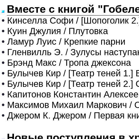
Вместе с книгой "Гобел
•
Кинселла Софи / [Шопоголик 2.
•
Куин Джулия / Плутовка
•
Ламур Луис / Крепкие парни
•
Гленвилль Э. / Зулусы наступа
•
Брэнд Макс / Тропа джексона
•
Булычев Кир / [Театр теней 1.]
•
Булычев Кир / [Театр теней 2.]
•
Капитонов Константин Алексеев
•
Максимов Михаил Маркович / Оч
•
Джером К. Джером / Первая кн
Новые поступления в х