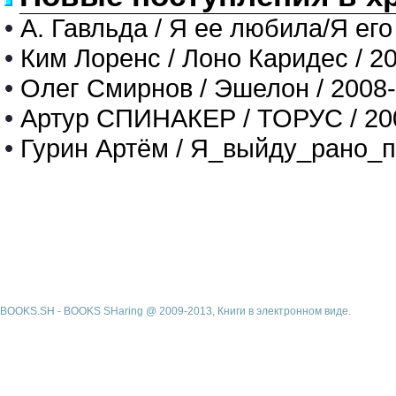
•
А. Гавльда / Я ее любила/Я его
•
Ким Лоренс / Лоно Каридес / 2
•
Олег Смирнов / Эшелон / 2008
•
Артур СПИНАКЕР / ТОРУС / 20
•
Гурин Артём / Я_выйду_рано_п
BOOKS.SH - BOOKS SHaring @ 2009-2013, Книги в электронном виде.