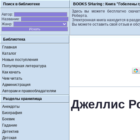
Поиск в библиотеке
BOOKS SHaring :
Книга "Гобелены г
Здесь вы можете бесплатно скачат
Автор:
Роберта.
Название:
Электронная книга находится в разд
Жанр:
Вы можете оставить свой отзыв и обс
Библиотека
Главная
Каталог
Новые поступления
Популярная литература
Как качать
Чем читать
Администрация
Авторам и правообладателям
Разделы хранилища
Джеллис Ро
Анекдоты
Биография
Боевик
Гадание
Детектив
Детская