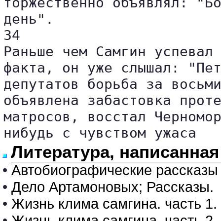
торжественно объявлял: "Бо
день".

34

Раньше чем Самгин успевал 
факта, он уже слышал: "Пет
депутатов борьба за восьми
объявлена забастовка проте
матросов, восстал Черномор
нибудь с чувством ужаса
Литература, написанная
•
Автобиографические рассказы
•
Дело Артамоновых; Рассказы.
•
Жизнь клима самгина. часть 1.
•
Жизнь клима самгина. часть 2.