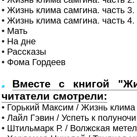
•
Жизнь клима самгина. часть 3.
•
Жизнь клима самгина. часть 4.
•
Мать
•
На дне
•
Рассказы
•
Фома Гордеев
Вместе с книгой "Жи
читатели смотрели:
•
Горький Максим / Жизнь клима 
•
Лайл Гэвин / Успеть к полуночи
•
Штильмарк Р. / Волжская мете