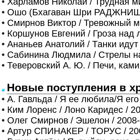
•
Харламов Николай / Трудная м
•
Ошо (Бхагаван Шри РАДЖНИШ) 
•
Смирнов Виктор / Тревожный м
•
Коршунов Евгений / Гроза над 
•
Ананьев Анатолий / Танки иду
•
Сабинина Людмила / Стрелы н
•
Теверовский А. Ю. / Печи, ками
Новые поступления в х
•
А. Гавльда / Я ее любила/Я его
•
Ким Лоренс / Лоно Каридес / 2
•
Олег Смирнов / Эшелон / 2008
•
Артур СПИНАКЕР / ТОРУС / 20