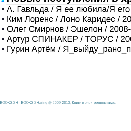
•
А. Гавльда / Я ее любила/Я его
•
Ким Лоренс / Лоно Каридес / 2
•
Олег Смирнов / Эшелон / 2008
•
Артур СПИНАКЕР / ТОРУС / 20
•
Гурин Артём / Я_выйду_рано_п
BOOKS.SH - BOOKS SHaring @ 2009-2013, Книги в электронном виде.