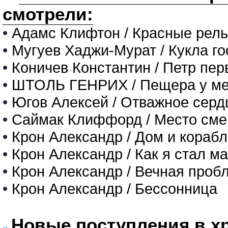
смотрели:
•
Адамс Клифтон / Красные рел
•
Мугуев Хаджи-Мурат / Кукла г
•
Коничев Константин / Петр пер
•
ШТОЛЬ ГЕНРИХ / Пещера у ме
•
Югов Алексей / Отважное серд
•
Саймак Клиффорд / Место сме
•
Крон Александр / Дом и корабл
•
Крон Александр / Как я стал м
•
Крон Александр / Вечная проб
•
Крон Александр / Бессонница
Новые поступления в х