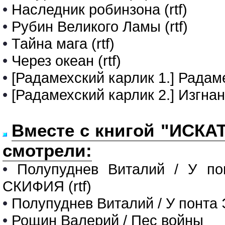
•
Наследник робинзона (rtf)
•
Рубин Великого Ламы (rtf)
•
Тайна мага (rtf)
•
Через океан (rtf)
•
[Радамехский карлик 1.] Радаме
•
[Радамехский карлик 2.] Изгна
Вместе с книгой "ИСКАТ
смотрели:
•
Полупуднев Виталий / У по
СКИФИЯ (rtf)
•
Полупуднев Виталий / У понта Э
•
Рощин Валерий / Пес войны