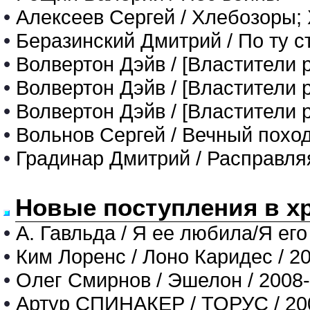
•
Алексеев Сергей / Хлебозоры; 
•
Беразинский Дмитрий / По ту 
•
Волвертон Дэйв / [Властители р
•
Волвертон Дэйв / [Властители р
•
Волвертон Дэйв / [Властители 
•
Вольнов Сергей / Вечный похо
•
Градинар Дмитрий / Расправля
Новые поступления в х
•
А. Гавльда / Я ее любила/Я его
•
Ким Лоренс / Лоно Каридес / 2
•
Олег Смирнов / Эшелон / 2008
•
Артур СПИНАКЕР / ТОРУС / 20