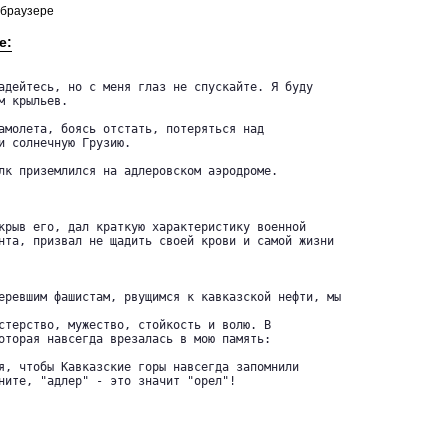
 браузере
е:
адейтесь, но с меня глаз не спускайте. Я буду 

 крыльев.

амолета, боясь отстать, потеряться над 

и солнечную Грузию.

лк приземлился на адлеровском аэродроме.

крыв его, дал краткую характеристику военной 

нта, призвал не щадить своей крови и самой жизни

еревшим фашистам, рвущимся к кавказской нефти, мы

стерство, мужество, стойкость и волю. В 

оторая навсегда врезалась в мою память:

я, чтобы Кавказские горы навсегда запомнили 

ните, "адлер" - это значит "орел"!
