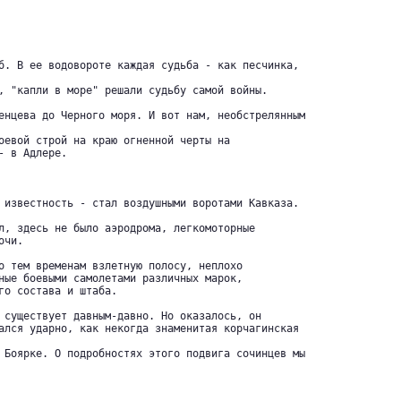
б. В ее водовороте каждая судьба - как песчинка,

, "капли в море" решали судьбу самой войны.

енцева до Черного моря. И вот нам, необстрелянным

оевой строй на краю огненной черты на 

 в Адлере.

 известность - стал воздушными воротами Кавказа.

л, здесь не было аэродрома, легкомоторные 

чи.

о тем временам взлетную полосу, неплохо 

ные боевыми самолетами различных марок, 

го состава и штаба.

 существует давным-давно. Но оказалось, он 

ался ударно, как некогда знаменитая корчагинская

 Боярке. О подробностях этого подвига сочинцев мы
