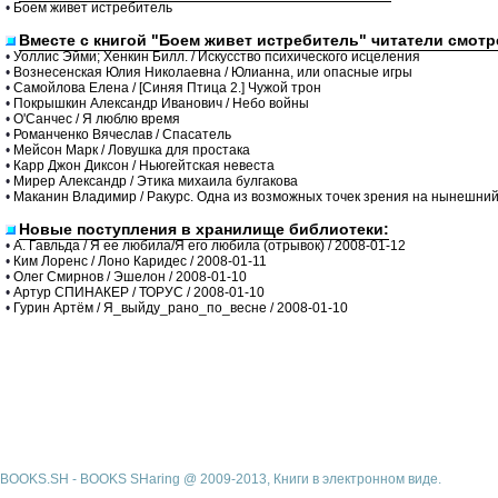
•
Боем живет истребитель
Вместе с книгой "Боем живет истребитель" читатели смотр
•
Уоллис Эйми; Хенкин Билл. / Искусство психического исцеления
•
Вознесенская Юлия Николаевна / Юлианна, или опасные игры
•
Самойлова Елена / [Синяя Птица 2.] Чужой трон
•
Покрышкин Александр Иванович / Небо войны
•
О'Санчес / Я люблю время
•
Романченко Вячеслав / Спасатель
•
Мейсон Марк / Ловушка для простака
•
Карр Джон Диксон / Ньюгейтская невеста
•
Мирер Александр / Этика михаила булгакова
•
Маканин Владимир / Ракурс. Одна из возможных точек зрения на нынешний
Новые поступления в хранилище библиотеки:
•
А. Гавльда / Я ее любила/Я его любила (отрывок) / 2008-01-12
•
Ким Лоренс / Лоно Каридес / 2008-01-11
•
Олег Смирнов / Эшелон / 2008-01-10
•
Артур СПИНАКЕР / ТОРУС / 2008-01-10
•
Гурин Артём / Я_выйду_рано_по_весне / 2008-01-10
BOOKS.SH - BOOKS SHaring @ 2009-2013, Книги в электронном виде.