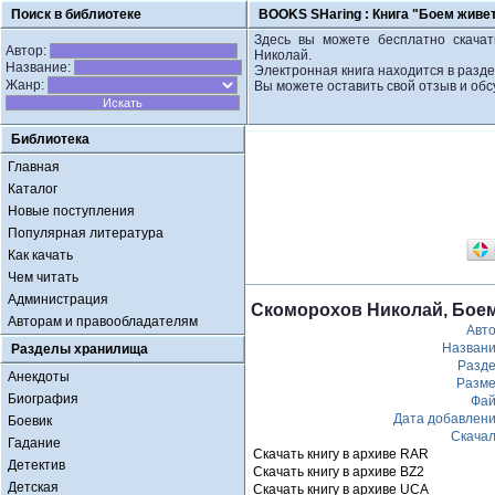
Поиск в библиотеке
BOOKS SHaring :
Книга "Боем живе
Здесь вы можете бесплатно скачат
Автор:
Николай.
Название:
Электронная книга находится в разде
Жанр:
Вы можете оставить свой отзыв и обс
Библиотека
Главная
Каталог
Новые поступления
Популярная литература
Как качать
Чем читать
Администрация
Скоморохов Николай, Боем
Авторам и правообладателям
Авт
Назван
Разделы хранилища
Разд
Анекдоты
Разм
Биография
Фа
Дата добавлен
Боевик
Скача
Гадание
Скачать книгу в архиве RAR
Детектив
Скачать книгу в архиве BZ2
Детская
Скачать книгу в архиве UCA