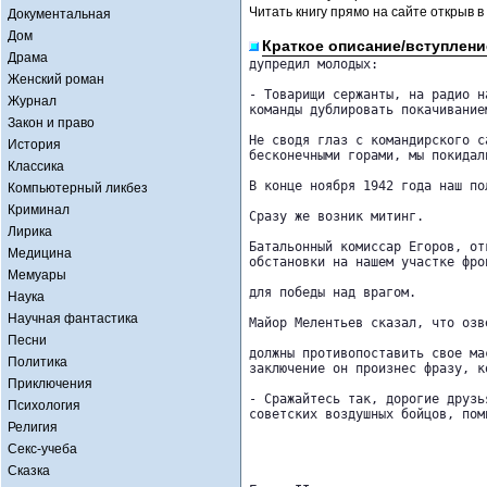
Читать книгу прямо на сайте открыв в
Документальная
Дом
Краткое описание/вступлени
Драма
дупредил молодых:

Женский роман
- Товарищи сержанты, на радио н
Журнал
команды дублировать покачиванием
Закон и право
Не сводя глаз с командирского с
История
бесконечными горами, мы покидал
Классика
В конце ноября 1942 года наш по
Компьютерный ликбез
Криминал
Сразу же возник митинг.

Лирика
Батальонный комиссар Егоров, от
Медицина
обстановки на нашем участке фро
Мемуары
для победы над врагом.

Наука
Научная фантастика
Майор Мелентьев сказал, что озв
Песни
должны противопоставить свое ма
Политика
заключение он произнес фразу, к
Приключения
- Сражайтесь так, дорогие друзь
Психология
советских воздушных бойцов, пом
Религия
Секс-учеба
Сказка