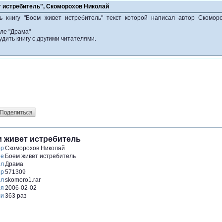
т истребитель", Скоморохов Николай
ь книгу "Боем живет истребитель" текст которой написал автор Скомор
ле "Драма"
удить книгу с другими читателями.
 живет истребитель
ор
Скоморохов Николай
ие
Боем живет истребитель
ел
Драма
ер
571309
йл
skomoro1.rar
ия
2006-02-02
ли
363 раз