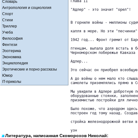
Глава II

Словарь
Антропология и социология
"Адлер" - это значит "орел"!

Спорт
Стихи
В горниле войны - миллионы суде
Триллер
капля в море. Но эти "песчинки"
Учеба
Философия
1942 год... Фронт гремит от Бар
Фентези
птенцам, выпала доля встать в б
Эзотерика
Черноморском побережье Кавказа -
Экономика
Адлер...

Энциклопедия
Эротические и порно рассказы
Это сейчас он приобрел всеобщую
Юмор
А до войны о нем мало кто слыша
IT-приколы
самолеты приземлялись прямо в Со
Мы увидели в Адлере добротную п
оборудованные стоянки, заполнен
приземистые постройки для лично
Было похоже, что аэродром здесь
построен год тому назад. Создав
стройка железнодорожной ветви в
узн
Литература, написанная Скоморохов Николай: