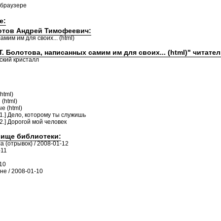
 браузере
е:
лотов Андрей Тимофеевич:
амим им для своих... (html)
Т. Болотова, написанных самим им для своих... (html)" читате
еский кристалл
html)
(html)
е (html)
1.] Дело, которому ты служишь
2.] Дорогой мой человек
лище библиотеки:
а (отрывок) / 2008-01-12
-11
10
е / 2008-01-10