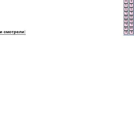
Ф
Ф
Х
Х
Ц
Ц
Ч
Ч
Ш
Ш
Щ
Щ
Э
Э
Ю
Ю
ли смотрели:
Я
Я