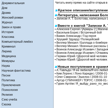
Читать книгу прямо на сайте открыв в
Документальная
Дом
Краткое описание/вступлени
Драма
Литература, написанная Бо
Женский роман
•
Записки А. Т. Болотова, написанных с
Журнал
Вместе с книгой "Записки А. 
Закон и право
•
Алексеев Сергей / [Арвары 2.] Магич
История
•
Васильев Борис / Встречный бой
•
Важин Александр / Год героя
Классика
•
Хруцкий Эдуард / Полицейский
Компьютерный ликбез
•
Веллер Михаил / Баллада о бомбере
•
Веллер Михаил / Военные рассказы (
Криминал
•
Воинов Александр Исаевич / Западня 
Лирика
•
Воинов Александр Исаевич / Отважны
Медицина
•
Герман Юрий / [Дорогой мой человек 
•
Герман Юрий / [Дорогой мой человек 
Мемуары
Наука
Новые поступления в храни
•
А. Гавльда / Я ее любила/Я его любил
Научная фантастика
•
Ким Лоренс / Лоно Каридес / 2008-01
Песни
•
Олег Смирнов / Эшелон / 2008-01-10
Политика
•
Артур СПИНАКЕР / ТОРУС / 2008-01-
•
Гурин Артём / Я_выйду_рано_по_весн
Приключения
Психология
Религия
Секс-учеба
Сказка