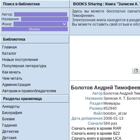
Поиск в библиотеке
BOOKS SHaring :
Книга "Записки А.
Здесь вы можете бесплатно скачать
Автор:
Тимофеевич.
Название:
Электронная книга находится в разд
Жанр:
Вы можете оставить свой отзыв и обс
Библиотека
Главная
Каталог
Новые поступления
Популярная литература
Как качать
Чем читать
Администрация
Болотов Андрей Тимофеевич
Авторам и правообладателям
Автор
Болотов Андрей Ти
Название
Записки А. Т. Болото
Разделы хранилища
Раздел
Мемуары
Анекдоты
Размер
852940
Биография
Файл
bolotov_at.rar
Дата добавления
2006-01-13
Боевик
Скачали
584 раз
Гадание
Скачать книгу в архиве RAR
Детектив
Скачать книгу в архиве BZ2
Детская
Скачать книгу в архиве UCA