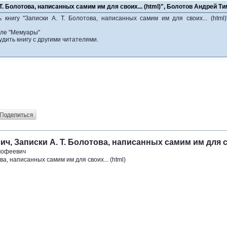
 Т. Болотова, написанных самим им для своих... (html)", Болотов Андрей 
 книгу "Записки А. Т. Болотова, написанных самим им для своих... (html
еле "Мемуары"
удить книгу с другими читателями.
, Записки А. Т. Болотова, написанных самим им для сво
мофеевич
ва, написанных самим им для своих... (html)