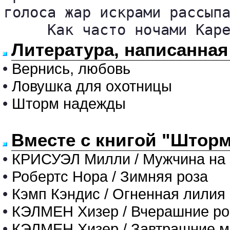
голоса жар искрами рассыпа
     Как часто ночами Кар
Литература, написанна
•
Вернись, любовь
•
Ловушка для охотницы
•
Шторм надежды
Вместе с книгой "Штор
•
КРИСУЭЛ Милли / Мужчина на 
•
Робертс Нора / Зимняя роза
•
Кэмп Кэндис / Огненная лилия
•
КЭЛМЕН Хизер / Вчерашние р
•
КЭЛМЕН Хизер / Завтрашние 