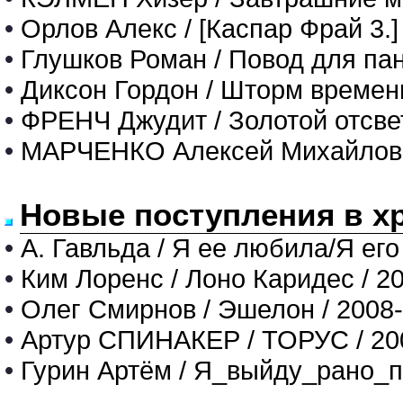
•
Орлов Алекс / [Каспар Фрай 3.
•
Глушков Роман / Повод для па
•
Диксон Гордон / Шторм времен
•
ФРЕНЧ Джудит / Золотой отсве
•
МАРЧЕНКО Алексей Михайлович 
Новые поступления в х
•
А. Гавльда / Я ее любила/Я его
•
Ким Лоренс / Лоно Каридес / 2
•
Олег Смирнов / Эшелон / 2008
•
Артур СПИНАКЕР / ТОРУС / 20
•
Гурин Артём / Я_выйду_рано_п