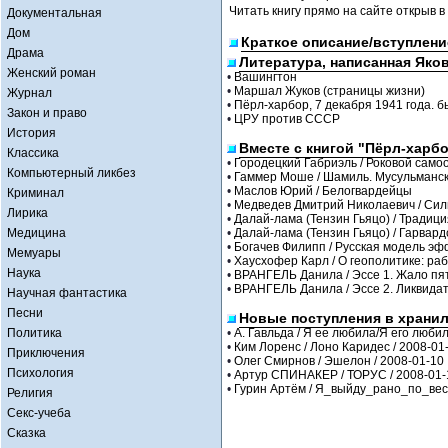
Читать книгу прямо на сайте открыв в
Документальная
Дом
Краткое описание/вступлени
Драма
Литература, написанная Яко
Женский роман
•
Вашингтон
•
Маршал Жуков (страницы жизни)
Журнал
•
Пёрл-харбор, 7 декабря 1941 года. 
Закон и право
•
ЦРУ против СССР
История
Вместе с книгой "Пёрл-харбо
Классика
•
Городецкий Габриэль / Роковой само
Компьютерный ликбез
•
Гаммер Моше / Шамиль. Мусульманско
•
Маслов Юрий / Белогвардейцы
Криминал
•
Медведев Дмитрий Николаевич / Силь
Лирика
•
Далай-лама (Тензин Гьяцо) / Традици
Медицина
•
Далай-лама (Тензин Гьяцо) / Гарвард
•
Богачев Филипп / Русская модель э
Мемуары
•
Хаусхофер Карл / О геополитике: раб
Наука
•
ВРАНГЕЛЬ Данила / Эссе 1. Жало пят
•
ВРАНГЕЛЬ Данила / Эссе 2. Ликвидат
Научная фантастика
Песни
Новые поступления в храни
Политика
•
А. Гавльда / Я ее любила/Я его любил
•
Ким Лоренс / Лоно Каридес / 2008-01
Приключения
•
Олег Смирнов / Эшелон / 2008-01-10
Психология
•
Артур СПИНАКЕР / ТОРУС / 2008-01-
•
Гурин Артём / Я_выйду_рано_по_весн
Религия
Секс-учеба
Сказка