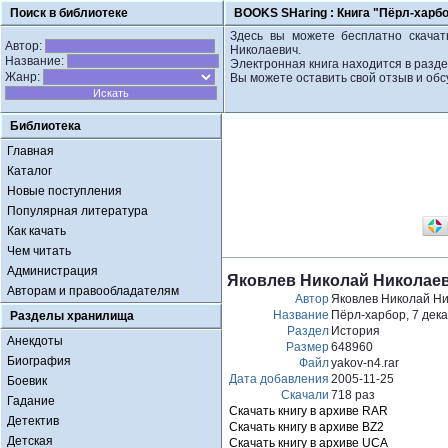
Поиск в библиотеке
BOOKS SHaring :
Книга "Пёрл-харбо
Здесь вы можете бесплатно скачат
Автор:
Николаевич.
Название:
Электронная книга находится в разде
Жанр:
Вы можете оставить свой отзыв и обс
Библиотека
Главная
Каталог
Новые поступления
Популярная литература
Как качать
Чем читать
Администрация
Яковлев Николай Николаеви
Авторам и правообладателям
Автор
Яковлев Николай Н
Название
Пёрл-харбор, 7 дека
Разделы хранилища
Раздел
История
Анекдоты
Размер
648960
Биография
Файл
yakov-n4.rar
Дата добавления
2005-11-25
Боевик
Скачали
718 раз
Гадание
Скачать книгу в архиве RAR
Детектив
Скачать книгу в архиве BZ2
Детская
Скачать книгу в архиве UCA