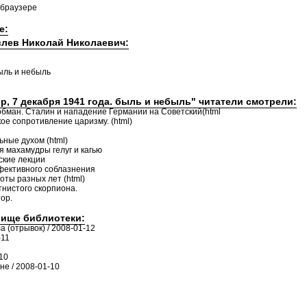
 браузере
е:
влев Николай Николаевич:
быль и небыль
р, 7 декабря 1941 года. быль и небыль" читатели смотрели:
обман. Сталин и нападение Германии на Советский(html
е сопротивление царизму. (html)
ные духом (html)
я махамудры гелуг и кагью
ские лекции
ффективного соблазнения
оты разных лет (html)
нистого скорпиона.
ор.
лище библиотеки:
а (отрывок) / 2008-01-12
-11
10
е / 2008-01-10