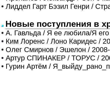
•
Лиддел Гарт Бэзил Генри / Стр
Новые поступления в х
•
А. Гавльда / Я ее любила/Я его
•
Ким Лоренс / Лоно Каридес / 2
•
Олег Смирнов / Эшелон / 2008
•
Артур СПИНАКЕР / ТОРУС / 20
•
Гурин Артём / Я_выйду_рано_п