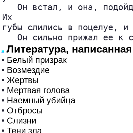
   Он встал, и она, подойд
Их 

губы слились в поцелуе, и 
   Он сильно прижал ее к 
Литература, написанная
•
Белый призрак
•
Возмездие
•
Жертвы
•
Мертвая голова
•
Наемный убийца
•
Отбросы
•
Слизни
•
Тени зла