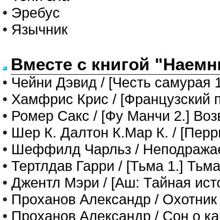
•
Эребус
•
Язычник
Вместе с книгой "Наемн
•
Чейни Дэвид / [Честь самурая 1
•
Хамфрис Крис / [Французский п
•
Ромер Сакс / [Фу Манчи 2.] В
•
Шер К. Далтон К.Мар К. / [Перр
•
Шеффилд Чарльз / Неподража
•
Тертлдав Гарри / [Тьма 1.] Тьм
•
Джентл Мэри / [Аш: Тайная истор
•
Проханов Александр / Охотник
•
Проханов Александр / Сон о к