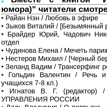
юмора)" читатели смотр
•
Райан Нэн / Любовь в эфире
•
Зыков Виталий / [Безымянный р
•
Брайдер Юрий, Чадович Нико
отдел
•
Чудинова Елена / Мечеть пари
•
Нестеров Михаил / [Черный бер
•
Зеланд Вадим / Трансерфинг р
•
Гольдин Валентин / Речь и 
учащихся 7-8 кл.)
•
Игнатов В. Г. (редактор
УПРАВЛЕНИЯ РОССИИ