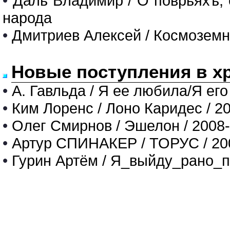
•
Даль Владимир / О поврьяхъ, 
народа
•
Дмитриев Алексей / Космоземн
Новые поступления в х
•
А. Гавльда / Я ее любила/Я его
•
Ким Лоренс / Лоно Каридес / 2
•
Олег Смирнов / Эшелон / 2008
•
Артур СПИНАКЕР / ТОРУС / 20
•
Гурин Артём / Я_выйду_рано_п