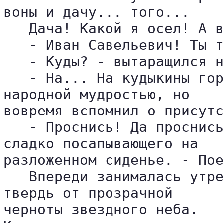
воны и дачу... того...

   Дача! Какой я осел! А в
   - Иван Савельевич! Ты т
   - Куды? - вытаращился н
   - На... На кудыкины гор
народной мудростью, но 

вовремя вспомнил о присутс
   - Проснись! Да проснись
сладко посапывающего на 

разложенном сиденье. - Пое
   Впереди занималась утре
твердь от прозрачной 

черноты звездного неба.
