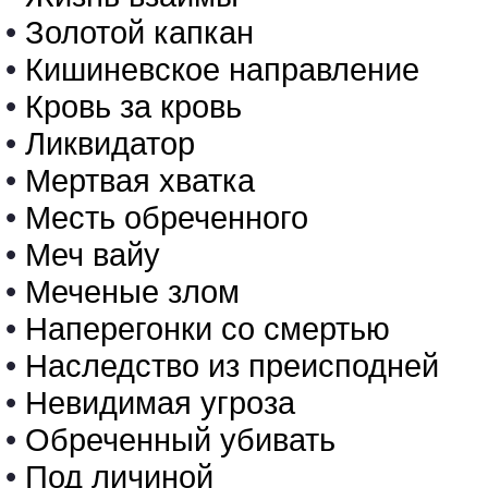
•
Золотой капкан
•
Кишиневское направление
•
Кровь за кровь
•
Ликвидатор
•
Мертвая хватка
•
Месть обреченного
•
Меч вайу
•
Меченые злом
•
Наперегонки со смертью
•
Наследство из преисподней
•
Невидимая угроза
•
Обреченный убивать
•
Под личиной