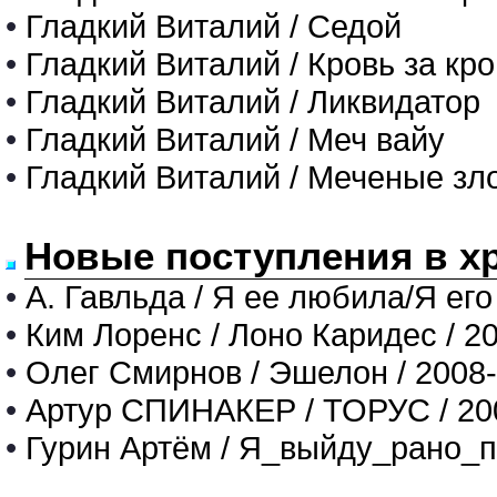
•
Гладкий Виталий / Седой
•
Гладкий Виталий / Кровь за кро
•
Гладкий Виталий / Ликвидатор
•
Гладкий Виталий / Меч вайу
•
Гладкий Виталий / Меченые зл
Новые поступления в х
•
А. Гавльда / Я ее любила/Я его
•
Ким Лоренс / Лоно Каридес / 2
•
Олег Смирнов / Эшелон / 2008
•
Артур СПИНАКЕР / ТОРУС / 20
•
Гурин Артём / Я_выйду_рано_п