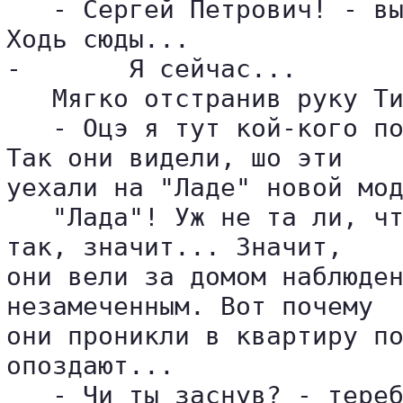
   - Сергей Петрович! - вы
Ходь сюды...

-	Я сейчас... 

   Мягко отстранив руку Ти
   - Оцэ я тут кой-кого по
Так они видели, шо эти 

уехали на "Ладе" новой мод
   "Лада"! Уж не та ли, чт
так, значит... Значит, 

они вели за домом наблюден
незамеченным. Вот почему 

они проникли в квартиру по
опоздают...

   - Чи ты заснув? - тереб