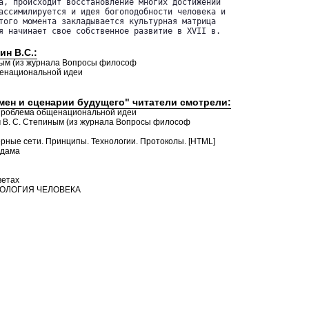
а, происходит восстановление многих достижений 

ассимилируется и идея богоподобности человека и 

того момента закладывается культурная матрица 

я начинает свое собственное развитие в XVII в. 

ин В.С.:
ным (из журнала Вопросы философ
щенациональной идеи
емен и сценарии будущего" читатели смотрели:
и проблема общенациональной идеи
м В. С. Степиным (из журнала Вопросы философ
ерные сети. Принципы. Технологии. Протоколы. [HTML]
 дама
ветах
ЭТОЛОГИЯ ЧЕЛОВЕКА