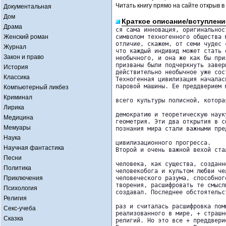
Читать книгу прямо на сайте открыв в
Документальная
Дом
Краткое описание/вступлени
Драма
ся сама инновация, оригинальнос
Женский роман
символом техногенного общества 
отличие, скажем, от семи чудес 
Журнал
что каждый индивид может стать 
Закон и право
необычного, и она же как бы при
призваны были подчеркнуть завер
История
действительно необычное уже сост
Классика
Техногенная цивилизация началас
паровой машины. Ее преддверием 
Компьютерный ликбез
Криминал
всего культуры полисной, котора
Лирика
демократию и теоретическую наук
Медицина
геометрия. Эти два открытия в с
Мемуары
познания мира стали важными пре
Наука
цивилизационного прогресса.

Научная фантастика
Второй и очень важной вехой ста
Песни
человека, как существа, созданн
Политика
человекобога и культом любви че
Приключения
человеческого разума, способног
творения, расшифровать те смысл
Психология
создавал. Последнее обстоятельс
Религия
раз и считалась расшифровка пом
Секс-учеба
реализованного в мире, + страшн
Сказка
религий. Но это все + преддверие