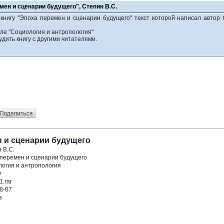
мен и сценарии будущего", Степин В.С.
 книгу "Эпоха перемен и сценарии будущего" текст которой написал автор
еле "Социология и антропология"
удить книгу с другими читателями.
н и сценарии будущего
 В.С.
перемен и сценарии будущего
огия и антропология
9
1.rar
8-07
з