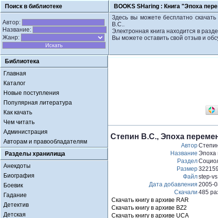
Поиск в библиотеке
BOOKS SHaring :
Книга "Эпоха пере
Здесь вы можете бесплатно скачать
Автор:
В.С..
Название:
Электронная книга находится в разд
Жанр:
Вы можете оставить свой отзыв и обс
Библиотека
Главная
Каталог
Новые поступления
Популярная литература
Как качать
Чем читать
Администрация
Степин В.С., Эпоха переме
Авторам и правообладателям
Автор
Степин
Название
Эпоха 
Разделы хранилища
Раздел
Социол
Анекдоты
Размер
32215
Биография
Файл
step-vs
Дата добавления
2005-0
Боевик
Скачали
485 ра
Гадание
Скачать книгу в архиве RAR
Детектив
Скачать книгу в архиве BZ2
Детская
Скачать книгу в архиве UCA