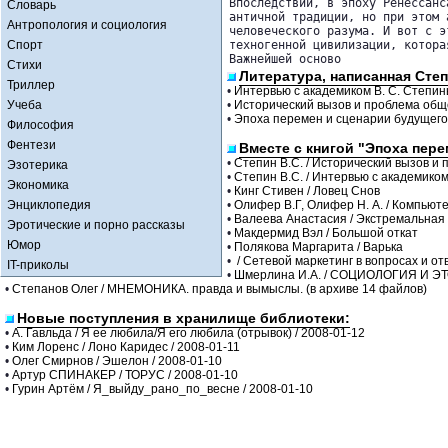
Впоследствии, в эпоху Ренессанс
Словарь
античной традиции, но при этом 
Антропология и социология
человеческого разума. И вот с э
Спорт
техногенной цивилизации, котора
Важнейшей осново
Стихи
Литература, написанная Степ
Триллер
•
Интервью с академиком В. С. Степи
Учеба
•
Исторический вызов и проблема об
•
Эпоха перемен и сценарии будущего
Философия
Фентези
Вместе с книгой "Эпоха пер
•
Степин В.С. / Исторический вызов 
Эзотерика
•
Степин В.С. / Интервью с академико
Экономика
•
Кинг Стивен / Ловец Снов
Энциклопедия
•
Олифер В.Г, Олифер Н. А. / Компьют
•
Валеева Анастасия / Экстремальная
Эротические и порно рассказы
•
Макдермид Вэл / Большой откат
Юмор
•
Полякова Маргарита / Варька
•
/ Сетевой маркетинг в вопросах и от
IT-приколы
•
Шмерлина И.А. / СОЦИОЛОГИЯ И 
•
Степанов Олег / МНЕМОНИКА. правда и вымыслы. (в архиве 14 файлов)
Новые поступления в хранилище библиотеки:
•
А. Гавльда / Я ее любила/Я его любила (отрывок) / 2008-01-12
•
Ким Лоренс / Лоно Каридес / 2008-01-11
•
Олег Смирнов / Эшелон / 2008-01-10
•
Артур СПИНАКЕР / ТОРУС / 2008-01-10
•
Гурин Артём / Я_выйду_рано_по_весне / 2008-01-10