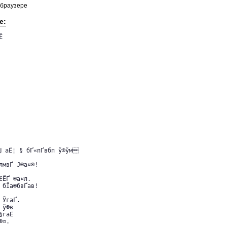
 браузере
е:


 аЁ¦ § бҐ«пҐвбп ў­®ўм

­мвҐ Ј®а¤®!

ЄЁҐ ®а¤л.

 бЇа®бвҐав!

 ЎгаҐ.

 ў®в

§гаЁ

¤.
