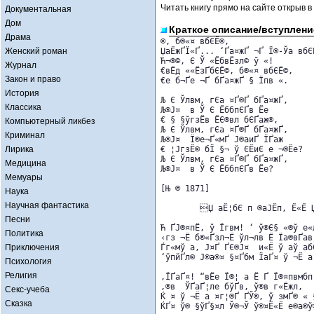
Читать книгу прямо на сайте открыв в
Документальная
Дом
Краткое описание/вступлени
Драма
©, б®«¤ вбЄЁ©,

Женский роман
ЏаЁжҐЇ«Ґ­... ‘Ґа¤жҐ ¬­Ґ Ї®-Ўа вбЄЁ
Ћ¬®©, Є Ў «ЁбвЁз­л© ў «!

Журнал
€вЁд ««ЁзҐбЄЁ©, б®«¤ вбЄЁ©,

Закон и право
€е б¬Ґе ¬­Ґ бҐа¤жҐ § Їпв­ «.

История
Љ Є Ўлвм, гЄа ¤Ґ­­®Ґ бҐа¤жҐ,

Классика
Љ®Ј¤  в Ў Є ЁббпЄ­Ґв Ёе

€ § §ўгзЁв ЁЄ®вл бЄҐаж®,

Компьютерный ликбез
Љ Є Ўлвм, гЄа ¤Ґ­­®Ґ бҐа¤жҐ,

Криминал
Љ®Ј¤  Ї®е¬Ґ«мҐ Ј®аиҐ ЇҐаж 

Лирика
€ ¦ЈгзЁ© бЇ §¬ ў ЄЁиЄ е ¬®Ёе?

Љ Є Ўлвм, гЄа ¤Ґ­­®Ґ бҐа¤жҐ,

Медицина
Љ®Ј¤  в Ў Є ЁббпЄ­Ґв Ёе?

Мемуары
[Њ © 1871]

Наука
Научная фантастика
        Џ аЁ¦бЄ п ®аЈЁп, Ё«Ё Џ
Песни
Ћ ­ҐЈ®¤пЁ, ў Їгвм! ‘ ў®Є§ «®ў е«л
Политика
‹гз ¬Ё б®«­Ґз­л¬Ё ўл¬лв Ё Їа®вҐав

Приключения
Ѓг«мў а, Ј¤Ґ ­ҐЄ®Ј¤  и«Ё ў аў аб
‘ўпйҐ­­л© Ј®а®¤ §¤Ґбм ЇаҐ¤ ў ¬Ё а
Психология
Религия
‚ЇҐаҐ¤! “вЁе Ї®¦ а Ё ­Ґ Ї®¤­пвмбп
‚®в ­ ЎҐаҐ¦­ле бўҐв, ў®в г«Ёжл,  
Секс-учеба
Ќ ¤ ў ¬Ё а ¤г¦­®Ґ ­ҐЎ®, ў змҐ© « 
Сказка
ЌҐ¤ ў­® §ўҐ§¤л Ў®¬Ў ў®¤Ё«Ё е®а®ў®