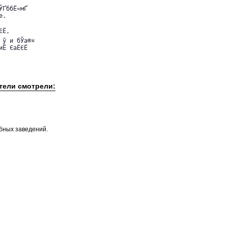
ЎҐббЁ«мҐ

.

Ё,

ў и бЎа®¤

иЁ ЄаЁЄЁ
атели смотрели:
ебных заведений.