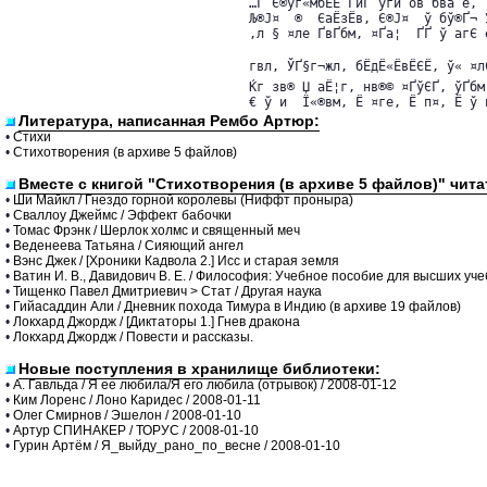
…Ґ Є®­ўг«мбЁЁ ҐйҐ ў­ги ов бва е,

Љ®Ј¤  ®­  ЄаЁзЁв, Є®Ј¤  ў бў®Ґ¬ 
‚л § ¤ле ҐвҐбм, ¤Ґа¦  ҐҐ ў агЄ е
гвл, ЎҐ§г¬жл, бЁдЁ«ЁвЁЄЁ, ў« ¤лЄ
Ќг зв® Џ аЁ¦г, нв®© ¤ҐўЄҐ, ўҐбм 
€ ў и  Ї«®вм, Ё ¤ге, Ё п¤, Ё ў 
Литература, написанная Рембо Артюр:
•
Стихи
•
Стихотворения (в архиве 5 файлов)
Вместе с книгой "Стихотворения (в архиве 5 файлов)" чит
•
Ши Майкл / Гнездо горной королевы (Ниффт проныра)
•
Сваллоу Джеймс / Эффект бабочки
•
Томас Фрэнк / Шерлок холмс и священный меч
•
Веденеева Татьяна / Сияющий ангел
•
Вэнс Джек / [Хроники Кадвола 2.] Исс и старая земля
•
Ватин И. В., Давидович В. Е. / Философия: Учебное пособие для высших уч
•
Тищенко Павел Дмитриевич > Стат / Другая наука
•
Гийасаддин Али / Дневник похода Тимура в Индию (в архиве 19 файлов)
•
Локхард Джордж / [Диктаторы 1.] Гнев дракона
•
Локхард Джордж / Повести и рассказы.
Новые поступления в хранилище библиотеки:
•
А. Гавльда / Я ее любила/Я его любила (отрывок) / 2008-01-12
•
Ким Лоренс / Лоно Каридес / 2008-01-11
•
Олег Смирнов / Эшелон / 2008-01-10
•
Артур СПИНАКЕР / ТОРУС / 2008-01-10
•
Гурин Артём / Я_выйду_рано_по_весне / 2008-01-10