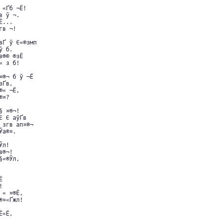
«Ґб ¬Ё!

в ў ¬.

...

в ¬!

Ґ ў Є«®змп

 б.

®© ­®зЁ

 з б!

®¬ б ў ¬Ё

­Ґв,

®« ¬Ё,

¤?

 ¤®¬!

Є Є аўҐв

згв ап¤®¬

Ўа®¤.

л!

в®¬!

§«®Ўл,





« ¤®­Ё,

®¤«Ґжл!

Ё«Ё,
