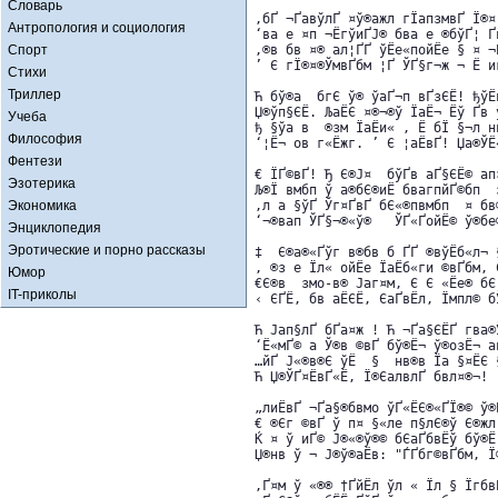
Словарь
‚бҐ ¬ҐавўлҐ ¤ў®ажл гЇапзмвҐ Ї®¤ 
Антропология и социология
‘ва е ¤­п ¬Ё­гўиҐЈ® бва е ®бўҐ¦ Ґ
Спорт
‚®в бв ¤® ал¦ҐҐ ўЁе«пойЁе § ¤ ¬Ё
’ Є гЇ®¤®ЎмвҐбм ¦Ґ ЎҐ§г¬ж ¬ Ё иг
Стихи
Триллер
Ћ бў®а  бгЄ ў® ўаҐ¬п вҐзЄЁ! ђўЁв
Џ®ўп§ЄЁ. ЉаЁЄ ¤®¬®ў ЇаЁ¬ ­Ёў Ґв ў
Учеба
ђ §ўа в  ­®зм ЇаЁи« , Ё бЇ §¬л нв
Философия
‘¦Ё¬ ов г«Ёжг. ’ Є ¦аЁвҐ! Џа®ЎЁ«
Фентези
€ ЇҐ©вҐ! Ђ Є®Ј¤  бўҐв аҐ§ЄЁ© ап¤
Эзотерика
Љ®Ї вмбп ў а®бЄ®иЁ бвагпйҐ©бп ­ з
Экономика
‚л а §ўҐ Ўг¤ҐвҐ бЄ«®­пвмбп ­ ¤ бв
‘¬®вап ЎҐ§¬®«ў­® ­  ЎҐ«ҐойЁ© ў®бе®
Энциклопедия
Эротические и порно рассказы
‡  Є®а®«Ґўг в®бв б ҐҐ ®вўЁб«л¬ §
‚ ­®з е Їл« ойЁе ЇаЁб«ги ©вҐбм, 
Юмор
€Є®в  змо-в® Јаг¤м, Є Є «Ёе® бЄ 
IT-приколы
‹ ЄҐЁ, бв аЁЄЁ, ЄаҐвЁ­л, Їмп­л© б
Ћ Јап§­лҐ бҐа¤ж ! Ћ ¬Ґа§ЄЁҐ гва®Ў
‘Ё«м­Ґ© а Ў®в ©вҐ бў®Ё¬ ў®­озЁ¬ а
…йҐ Ј«®в®Є ўЁ­  §  нв®в Їа §¤­ЁЄ 
Ћ Џ®ЎҐ¤ЁвҐ«Ё, Ї®ЄалвлҐ бвл¤®¬!

„лиЁвҐ ¬Ґа§®бвмо ўҐ«ЁЄ®«ҐЇ­®© ў®­Ё
€ ®Єг­ ©вҐ ў п¤ §«ле п§лЄ®ў Є®­жл!
Ќ ¤ ў иҐ© Ј®«®ў®© бЄаҐбвЁў бў®Ё 
Џ®нв ў ¬ Ј®ў®аЁв: "ЃҐб­г©вҐбм, Ї
‚Ґ¤м ў «®­® †Ґ­йЁ­л ўл « Їл § Їгбв