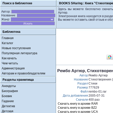
Поиск в библиотеке
BOOKS SHaring :
Книга "Стихотворе
Здесь вы можете бесплатно скачать
Автор:
Артюр.
Название:
Электронная книга находится в разде
Жанр:
Вы можете оставить свой отзыв и обс
Библиотека
Главная
Каталог
Новые поступления
Популярная литература
Как качать
Чем читать
Администрация
Рембо Артюр, Стихотворен
Авторам и правообладателям
Автор
Рембо Артюр
Название
Стихотворения (
Разделы хранилища
Раздел
Стихи
Анекдоты
Размер
777629
Биография
Файл
rembo-01.rar
Дата добавления
2005-07-31
Боевик
Скачали
400 раз
Гадание
Скачать книгу в архиве RAR
Детектив
Скачать книгу в архиве BZ2
Детская
Скачать книгу в архиве UCA