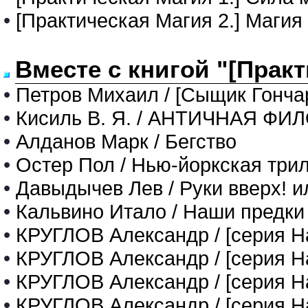
•
[Практическая Магия 2.] Магия
Вместе с книгой "[Практ
•
Петров Михаил / [Сыщик Гончар
•
Кисиль В. Я. / АНТИЧНАЯ ФИЛ
•
Алданов Марк / Бегство
•
Остер Пол / Нью-йоркская трил
•
Давыдычев Лев / Руки вверх! ил
•
Кальвино Итало / Наши предки
•
КРУГЛОВ Александр / [серия На
•
КРУГЛОВ Александр / [серия На
•
КРУГЛОВ Александр / [серия На
•
КРУГЛОВ Александр / [серия На