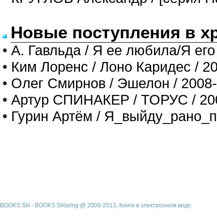
Новые поступления в х
•
А. Гавльда / Я ее любила/Я его
•
Ким Лоренс / Лоно Каридес / 2
•
Олег Смирнов / Эшелон / 2008
•
Артур СПИНАКЕР / ТОРУС / 20
•
Гурин Артём / Я_выйду_рано_п
BOOKS.SH - BOOKS SHaring @ 2009-2013, Книги в электронном виде.