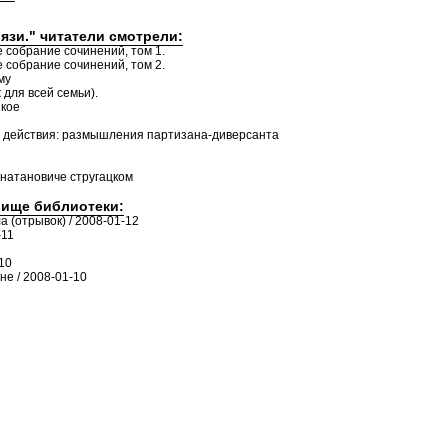
язи." читатели смотрели:
 собрание сочинений, том 1.
 собрание сочинений, том 2.
му
ля всей семьи).
зкое
о действия: размышления партизана-диверсанта
ннатановиче стругацком
лище библиотеки:
а (отрывок) / 2008-01-12
-11
10
е / 2008-01-10