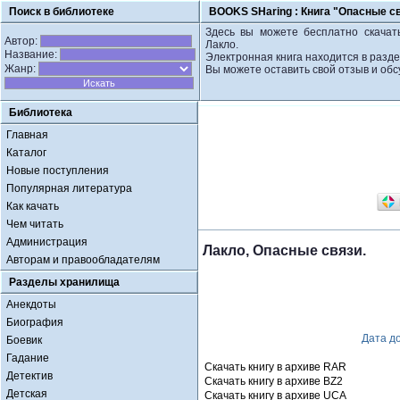
Поиск в библиотеке
BOOKS SHaring :
Книга "Опасные св
Здесь вы можете бесплатно скачать
Автор:
Лакло.
Название:
Электронная книга находится в разде
Жанр:
Вы можете оставить свой отзыв и обс
Библиотека
Главная
Каталог
Новые поступления
Популярная литература
Как качать
Чем читать
Администрация
Лакло, Опасные связи.
Авторам и правообладателям
Разделы хранилища
Анекдоты
Биография
Дата д
Боевик
Гадание
Скачать книгу в архиве RAR
Детектив
Скачать книгу в архиве BZ2
Детская
Скачать книгу в архиве UCA