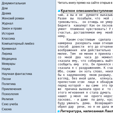
Читать книгу прямо на сайте открыв в
Документальная
Дом
Краткое описание/вступлени
Драма
чаю, а вы и не  думаете выказыв
Женский роман
Разве  вы  позабыли, что  мой  
тревожьтесь,  он отнюдь не умер
Журнал
Бедняга  кавалер! Как он ласков
Закон и право
умеет  пламенно чувствовать! У 
счастье, доставляемое ему  моей
История
нему.

Классика
     Каким счастливым  сделала 
намерена  разорвать наши отноше
Компьютерный ликбез
способ  довести  его до отчаяни
Криминал
воображения  или действительно 
Лирика
милее. Тем  не менее я приняла 
со  мной  два  часа  до  момент
Медицина
сказала ему, что собираюсь выйт
Мемуары
сообщить ему  это. Он принялся 
сказала я с раздражением. К сча
Наука
Ибо, скажи  он хоть слово, неиз
Научная фантастика
бы к задуманному  мною разрыву.
взгляд, без иной цели,  клянусь
Песни
прелестном этом  лице я обнаруж
Политика
перед которой - вы сами  это пр
Приключения
же  причина вызвала одно и  то 
этого мгновения я стала думать 
Психология
нашел  у меня  ни  одного недос
Религия
ласково, - и даже  по делу, кас
буду ужинать  дома.  Возвращайт
Секс-учеба
обрел дар  речи, но я не дала е
Сказка
Литература, написанная Лакл