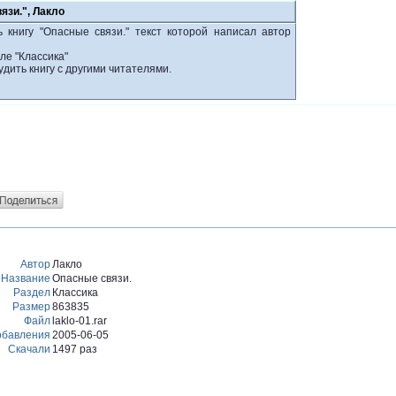
язи.", Лакло
 книгу "Опасные связи." текст которой написал автор
ле "Классика"
удить книгу с другими читателями.
Автор
Лакло
Название
Опасные связи.
Раздел
Классика
Размер
863835
Файл
laklo-01.rar
обавления
2005-06-05
Скачали
1497 раз