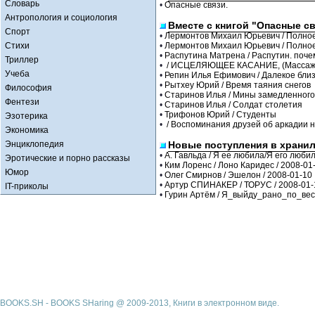
Словарь
•
Опасные связи.
Антропология и социология
Вместе с книгой "Опасные св
Спорт
•
Лермонтов Михаил Юрьевич / Полное
Стихи
•
Лермонтов Михаил Юрьевич / Полное
•
Распутина Матрена / Распутин. поче
Триллер
•
/ ИСЦЕЛЯЮЩЕЕ КАСАНИЕ, (Массаж д
Учеба
•
Репин Илья Ефимович / Далекое бли
•
Рытхеу Юрий / Время таяния снегов
Философия
•
Старинов Илья / Мины замедленног
Фентези
•
Старинов Илья / Солдат столетия
•
Трифонов Юрий / Студенты
Эзотерика
•
/ Воспоминания друзей об аркадии 
Экономика
Энциклопедия
Новые поступления в храни
•
А. Гавльда / Я ее любила/Я его любил
Эротические и порно рассказы
•
Ким Лоренс / Лоно Каридес / 2008-01
Юмор
•
Олег Смирнов / Эшелон / 2008-01-10
•
Артур СПИНАКЕР / ТОРУС / 2008-01-
IT-приколы
•
Гурин Артём / Я_выйду_рано_по_весн
BOOKS.SH - BOOKS SHaring @ 2009-2013, Книги в электронном виде.