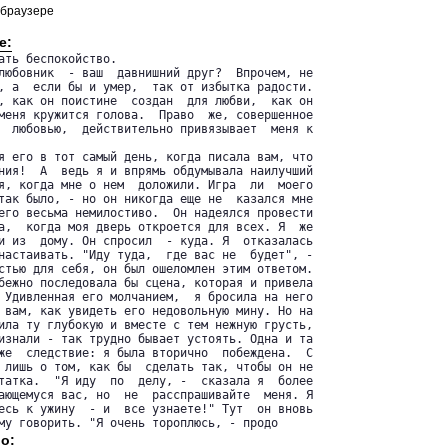
 браузере
е:
ать беспокойство.

любовник  - ваш  давнишний друг?  Впрочем, не

, а  если бы и умер,  так от избытка радости.

, как он поистине  создан  для любви,  как он

меня кружится голова.  Право  же, совершенное

  любовью,  действительно привязывает  меня к

я его в тот самый день, когда писала вам, что

ния!  А  ведь я и впрямь обдумывала наилучший

я, когда мне о нем  доложили. Игра  ли  моего

так было, - но он никогда еще не  казался мне

его весьма немилостиво.  Он надеялся провести

а,  когда моя дверь откроется для всех. Я  же

и из  дому. Он спросил  - куда. Я  отказалась

настаивать. "Иду туда,  где вас не  будет", -

стью для себя, он был ошеломлен этим ответом.

бежно последовала бы сцена, которая и привела

 Удивленная его молчанием,  я бросила на него

 вам, как увидеть его недовольную мину. Но на

ила ту глубокую и вместе с тем нежную грусть,

изнали - так трудно бывает устоять. Одна и та

же  следствие: я была вторично  побеждена.  С

 лишь о том, как бы  сделать так, чтобы он не

татка.  "Я иду  по  делу, -  сказала я  более

ающемуся вас, но  не  расспрашивайте  меня. Я

есь к ужину  - и  все узнаете!" Тут  он вновь

му говорить. "Я очень тороплюсь, - продо
о: