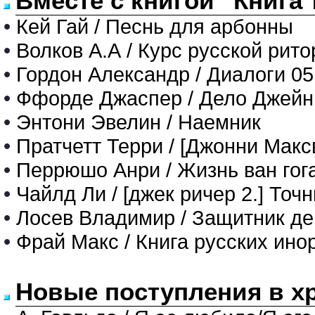
Вместе с книгой "Книга 
•
Кей Гай / Песнь для арбонны
•
Волков А.А / Курс русской рито
•
Гордон Александр / Диалоги 05.
•
Ффорде Джаспер / Дело Джейн
•
Энтони Эвелин / Наемник
•
Пратчетт Терри / [Джонни Мак
•
Перрюшо Анри / Жизнь ван гог
•
Чайлд Ли / [джек ричер 2.] Точ
•
Лосев Владимир / Защитник д
•
Фрай Макс / Книга русских ино
Новые поступления в х