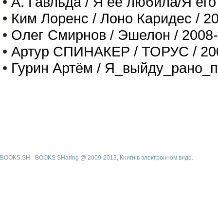
•
А. Гавльда / Я ее любила/Я его
•
Ким Лоренс / Лоно Каридес / 2
•
Олег Смирнов / Эшелон / 2008
•
Артур СПИНАКЕР / ТОРУС / 20
•
Гурин Артём / Я_выйду_рано_п
BOOKS.SH - BOOKS SHaring @ 2009-2013, Книги в электронном виде.