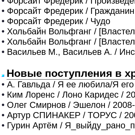
•
Форсайт Фредерик / Произведе
•
Форсайт Фредерик / Гражданин
•
Форсайт Фредерик / Чудо
•
Хольбайн Вольфганг / [Властел
•
Хольбайн Вольфганг / [Властел
•
Васильев М., Васильев А. / Ин
Новые поступления в х
•
А. Гавльда / Я ее любила/Я его
•
Ким Лоренс / Лоно Каридес / 2
•
Олег Смирнов / Эшелон / 2008
•
Артур СПИНАКЕР / ТОРУС / 20
•
Гурин Артём / Я_выйду_рано_п