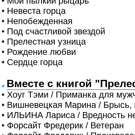
•
Мой пылкий рыцарь
•
Невеста горца
•
Непобежденная
•
Под счастливой звездой
•
Прелестная узница
•
Рождение любви
•
Сердце горца
Вместе с книгой "Преле
•
Хоуг Тэми / Приманка для муж
•
Вишневецкая Марина / Брысь, 
•
ИЛЬИНА Лариса / Вредность н
•
Форсайт Фредерик / Ветеран