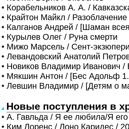
•
Корабельников А. А. / Кавказс
•
Крайтон Майкл / Разоблачение
•
Калганов Андрей / [Шаман всея
•
Курылев Олег / Руна смерти
•
Мижо Марсель / Сент-экзюпер
•
Левандовский Анатолий Петров
•
Новиков Владимир Иванович /
•
Мякшин Антон / [Бес Адольф 1
•
Левшин Владимир / [Детям о мат
Новые поступления в х
•
А. Гавльда / Я ее любила/Я его
•
Ким Лоренс / Лоно Каридес / 2