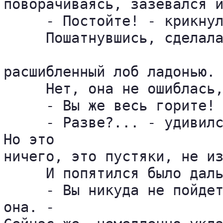
поворачиваясь, зазевался и
     - Постойте! - крикнул
     Пошатнувшись, сделала
расшибленный лоб ладонью.

     Нет, она не ошиблась,
     - Вы же весь горите! 
     - Разве?... - удивилс
Но это 

ничего, это пустяки, не из
     И попятился было даль
     - Вы никуда не пойдет
она. - 
