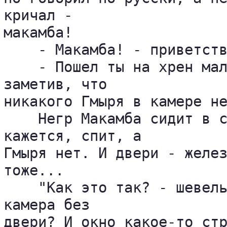
кричал - 

макамба!

    - Макамба! - приветств
    - Пошел ты на хрен мал
заметив, что 

никакого Гмыря в камере не
    Негр Макамба сидит в с
кажется, спит, а 

Гмыря нет. И двери - желез
тоже...

    "Как это так? - шевель
камера без 

двери? И окно какое-то ст