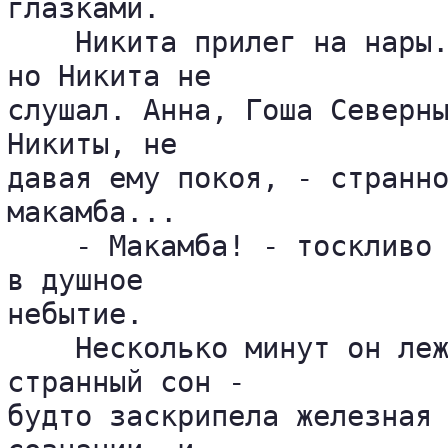
глазками.

    Никита прилег на нары.
но Никита не 

слушал. Анна, Гоша Северны
Никиты, не 

давая ему покоя, - странно
макамба...

    - Макамба! - тоскливо 
в душное 

небытие.

    Несколько минут он леж
странный сон - 

будто заскрипела железная 