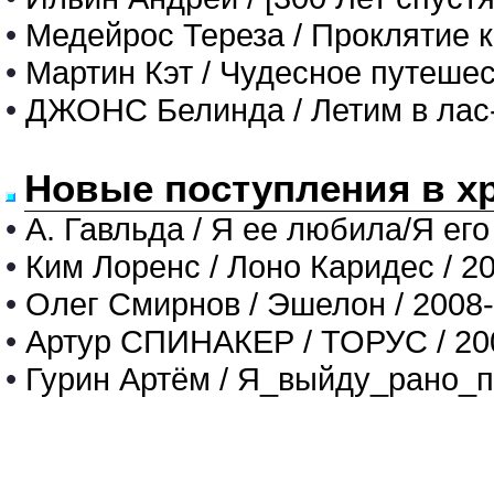
•
Медейрос Тереза / Проклятие 
•
Мартин Кэт / Чудесное путеше
•
ДЖОНС Белинда / Летим в лас
Новые поступления в х
•
А. Гавльда / Я ее любила/Я его
•
Ким Лоренс / Лоно Каридес / 2
•
Олег Смирнов / Эшелон / 2008
•
Артур СПИНАКЕР / ТОРУС / 20
•
Гурин Артём / Я_выйду_рано_п