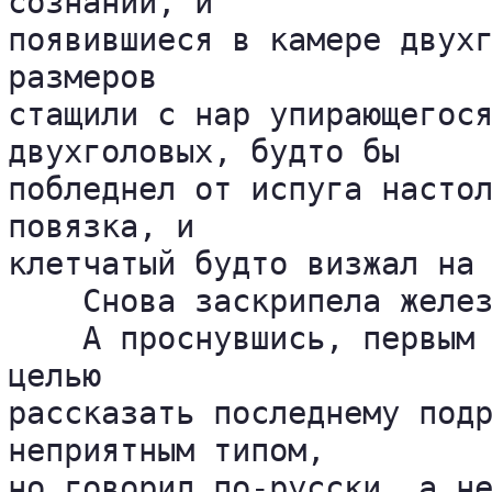
сознании, и 

появившиеся в камере двухг
размеров 

стащили с нар упирающегося
двухголовых, будто бы 

побледнел от испуга настол
повязка, и 

клетчатый будто визжал на 
    Снова заскрипела желез
    А проснувшись, первым 
целью 

рассказать последнему подр
неприятным типом, 

но говорил по-русски, а не