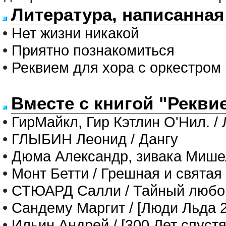
Литература, написанная
•
Нет жизни никакой
•
Приятно познакомиться
•
Реквием для хора с оркестром
Вместе с книгой "Рекви
•
ГирМайкл, Гир Кэтлин О'Нил. /
•
ГЛЫБИН Леонид / Дангу
•
Дюма Александр, зивака Мишел
•
Монт Бетти / Грешная и святая
•
СТЮАРД Салли / Тайный любо
•
Сандему Маргит / [Люди Льда 
•
Ильин Андрей / [300 Лет спустя